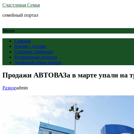
Счастливая Семья
семейный портал
Меню
Главная
Время с детьми
Секреты гармонии
Кулинарные радости
Здоровый образ жизни
Продажи АВТОВАЗа в марте упали на т
Разное
admin