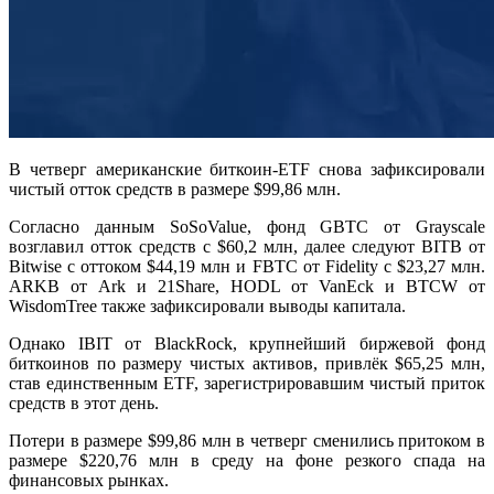
В четверг американские биткоин-ETF снова зафиксировали
чистый отток средств в размере $99,86 млн.
Согласно данным SoSoValue, фонд GBTC от Grayscale
возглавил отток средств с $60,2 млн, далее следуют BITB от
Bitwise с оттоком $44,19 млн и FBTC от Fidelity с $23,27 млн.
ARKB от Ark и 21Share, HODL от VanEck и BTCW от
WisdomTree также зафиксировали выводы капитала.
Однако IBIT от BlackRock, крупнейший биржевой фонд
биткоинов по размеру чистых активов, привлёк $65,25 млн,
став единственным ETF, зарегистрировавшим чистый приток
средств в этот день.
Потери в размере $99,86 млн в четверг сменились притоком в
размере $220,76 млн в среду на фоне резкого спада на
финансовых рынках.