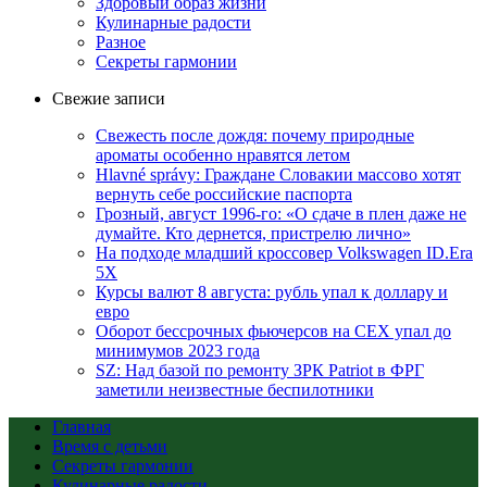
Здоровый образ жизни
Кулинарные радости
Разное
Секреты гармонии
Свежие записи
Свежесть после дождя: почему природные
ароматы особенно нравятся летом
Hlavné správy: Граждане Словакии массово хотят
вернуть себе российские паспорта
Грозный, август 1996-го: «О сдаче в плен даже не
думайте. Кто дернется, пристрелю лично»
На подходе младший кроссовер Volkswagen ID.Era
5X
Курсы валют 8 августа: рубль упал к доллару и
евро
Оборот бессрочных фьючерсов на CEX упал до
минимумов 2023 года
SZ: Над базой по ремонту ЗРК Patriot в ФРГ
заметили неизвестные беспилотники
Главная
Время с детьми
Секреты гармонии
Кулинарные радости