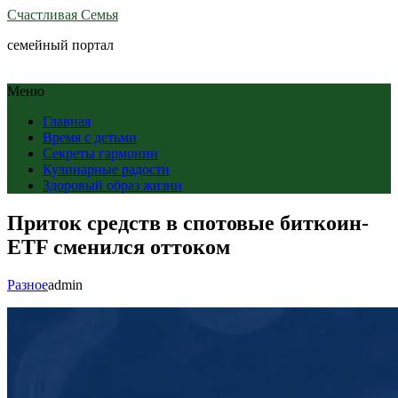
Счастливая Семья
семейный портал
Меню
Главная
Время с детьми
Секреты гармонии
Кулинарные радости
Здоровый образ жизни
Приток средств в спотовые биткоин-
ETF сменился оттоком
Разное
admin