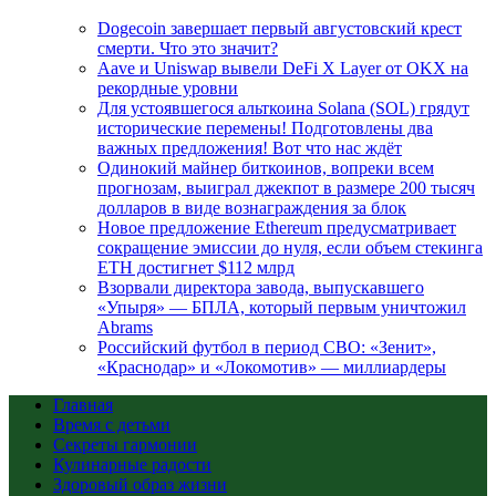
Dogecoin завершает первый августовский крест
смерти. Что это значит?
Aave и Uniswap вывели DeFi X Layer от OKX на
рекордные уровни
Для устоявшегося альткоина Solana (SOL) грядут
исторические перемены! Подготовлены два
важных предложения! Вот что нас ждёт
Одинокий майнер биткоинов, вопреки всем
прогнозам, выиграл джекпот в размере 200 тысяч
долларов в виде вознаграждения за блок
Новое предложение Ethereum предусматривает
сокращение эмиссии до нуля, если объем стекинга
ETH достигнет $112 млрд
Взорвали директора завода, выпускавшего
«Упыря» — БПЛА, который первым уничтожил
Abrams
Российский футбол в период СВО: «Зенит»,
«Краснодар» и «Локомотив» — миллиардеры
Главная
Время с детьми
Секреты гармонии
Кулинарные радости
Здоровый образ жизни