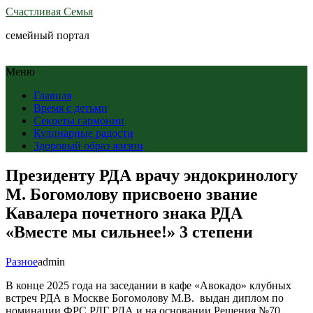
Счастливая Семья
семейный портал
Меню
Главная
Время с детьми
Секреты гармонии
Кулинарные радости
Здоровый образ жизни
Президенту РДА врачу эндокринологу
М. Богомолову присвоено звание
Кавалера почетного знака РДА
«Вместе мы сильнее!» 3 степени
Разное
admin
В конце 2025 года на заседании в кафе «Авокадо» клубных
встреч РДА в Москве Богомолову М.В. выдан диплом по
номинации ФРС РДГ РДА и на основании Решения №70