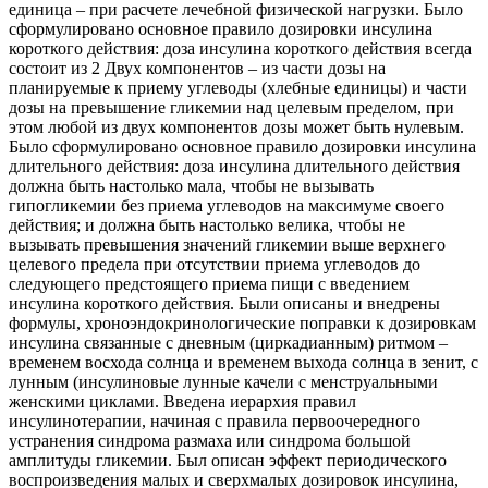
единица – при расчете лечебной физической нагрузки. Было
сформулировано основное правило дозировки инсулина
короткого действия: доза инсулина короткого действия всегда
состоит из 2 Двух компонентов – из части дозы на
планируемые к приему углеводы (хлебные единицы) и части
дозы на превышение гликемии над целевым пределом, при
этом любой из двух компонентов дозы может быть нулевым.
Было сформулировано основное правило дозировки инсулина
длительного действия: доза инсулина длительного действия
должна быть настолько мала, чтобы не вызывать
гипогликемии без приема углеводов на максимуме своего
действия; и должна быть настолько велика, чтобы не
вызывать превышения значений гликемии выше верхнего
целевого предела при отсутствии приема углеводов до
следующего предстоящего приема пищи с введением
инсулина короткого действия. Были описаны и внедрены
формулы, хроноэндокринологические поправки к дозировкам
инсулина связанные с дневным (циркадианным) ритмом –
временем восхода солнца и временем выхода солнца в зенит, с
лунным (инсулиновые лунные качели с менструальными
женскими циклами. Введена иерархия правил
инсулинотерапии, начиная с правила первоочередного
устранения синдрома размаха или синдрома большой
амплитуды гликемии. Был описан эффект периодического
воспроизведения малых и сверхмалых дозировок инсулина,