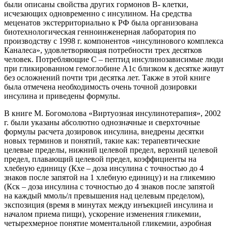
были описаны свойства других гормонов В- клетки,
исчезающих одновременно с инсулином. На средства
меценатов экстерриториально к РФ была организована
биотехнологическая генноинженерная лаборатория по
производству с 1998 г. компонентов «инсулинового комплекса
Каналеса», удовлетворяющая потребности трех десятков
человек. Потребляющие С – пептид инсулинозависимые люди
при гликированном гемоглобине А1с близком к десятке живут
без осложнений почти три десятка лет. Также в этой книге
была отмечена необходимость очень точной дозировки
инсулина и приведены формулы.
В книге М. Богомолова «Виртуозная инсулинотерапия», 2002
г. были указаны абсолютно однозначные и сверхточные
формулы расчета дозировок инсулина, внедрены десятки
новых терминов и понятий, такие как: терапевтические
целевые пределы, нижний целевой предел, верхний целевой
предел, плавающий целевой предел, коэффициенты на
хлебную единицу (Кхе – доза инсулина с точностью до 4
знаков после запятой на 1 хлебную единицу) и на гликемию
(Кск – доза инсулина с точностью до 4 знаков после запятой
на каждый ммоль/л превышения над целевым пределом),
экспозиция (время в минутах между инъекцией инсулина и
началом приема пищи), ускорение изменения гликемии,
четырехмерное понятие моментальной гликемии, аэробная