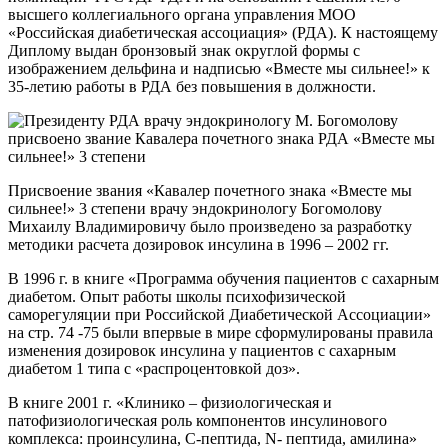
высшего коллегиального органа управления МОО
«Российская диабетическая ассоциация» (РДА). К настоящему
Диплому выдан бронзовый знак округлой формы с
изображением дельфина и надписью «Вместе мы сильнее!» к
35-летию работы в РДА без повышения в должности.
Присвоение звания «Кавалер почетного знака «Вместе мы
сильнее!» 3 степени врачу эндокринологу Богомолову
Михаилу Владимировичу было произведено за разработку
методики расчета дозировок инсулина в 1996 – 2002 гг.
В 1996 г. в книге «Программа обучения пациентов с сахарным
диабетом. Опыт работы школы психофизической
саморегуляции при Российской Диабетической Ассоциации»
на стр. 74 -75 были впервые в мире сформулированы правила
изменения дозировок инсулина у пациентов с сахарным
диабетом 1 типа с «распроцентовкой доз».
В книге 2001 г. «Клинико – физиологическая и
патофизиологическая роль компонентов инсулинового
комплекса: проинсулина, С-пептида, N- пептида, амилина»