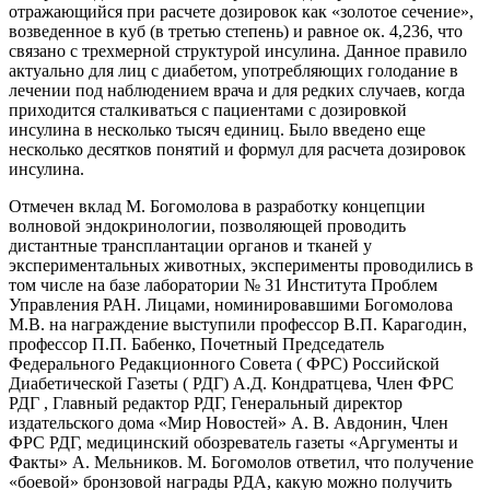
отражающийся при расчете дозировок как «золотое сечение»,
возведенное в куб (в третью степень) и равное ок. 4,236, что
связано с трехмерной структурой инсулина. Данное правило
актуально для лиц с диабетом, употребляющих голодание в
лечении под наблюдением врача и для редких случаев, когда
приходится сталкиваться с пациентами с дозировкой
инсулина в несколько тысяч единиц. Было введено еще
несколько десятков понятий и формул для расчета дозировок
инсулина.
Отмечен вклад М. Богомолова в разработку концепции
волновой эндокринологии, позволяющей проводить
дистантные трансплантации органов и тканей у
экспериментальных животных, эксперименты проводились в
том числе на базе лаборатории № 31 Института Проблем
Управления РАН. Лицами, номинировавшими Богомолова
М.В. на награждение выступили профессор В.П. Карагодин,
профессор П.П. Бабенко, Почетный Председатель
Федерального Редакционного Совета ( ФРС) Российской
Диабетической Газеты ( РДГ) А.Д. Кондратцева, Член ФРС
РДГ , Главный редактор РДГ, Генеральный директор
издательского дома «Мир Новостей» А. В. Авдонин, Член
ФРС РДГ, медицинский обозреватель газеты «Аргументы и
Факты» А. Мельников. М. Богомолов ответил, что получение
«боевой» бронзовой награды РДА, какую можно получить