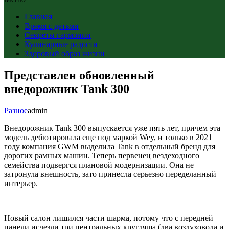
Главная
Время с детьми
Секреты гармонии
Кулинарные радости
Здоровый образ жизни
Представлен обновленный
внедорожник Tank 300
Разное
admin
Внедорожник Tank 300 выпускается уже пять лет, причем эта
модель дебютировала еще под маркой Wey, и только в 2021
году компания GWM выделила Tank в отдельный бренд для
дорогих рамных машин. Теперь первенец вездеходного
семейства подвергся плановой модернизации. Она не
затронула внешность, зато принесла серьезно переделанный
интерьер.
Новый салон лишился части шарма, потому что с передней
панели исчезли три центральных кругляша (два воздуховода и