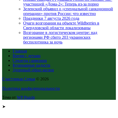
участницей «Дома-2»: Теперь из-за порно
Зеленский объявил о «специальной санкционной
операции» против России: что известно
Праздники 7 августа 2026 года
Очаги возгорания на объекте Wildberries в
Свердловской области локализованы
Возгорание в логистическом центре: над
регионами РФ сбито 203 украинских
беспилотника за ночь
Главная
Время с детьми
Секреты гармонии
Кулинарные радости
Здоровый образ жизни
Счастливая Семья
© 2026
Политика конфиденциальности
Тема от
WP Puzzle
➤