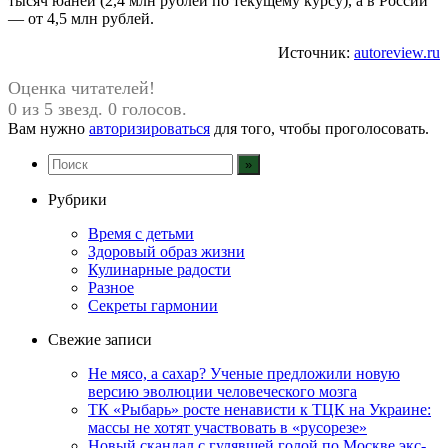
тысяч юаней (2,4 млн рублей по текущему курсу), а в России
— от 4,5 млн рублей.
Источник:
autoreview.ru
Оценка читателей!
0 из 5 звезд. 0 голосов.
Вам нужно
авторизироваться
для того, чтобы проголосовать.
Рубрики
Время с детьми
Здоровый образ жизни
Кулинарные радости
Разное
Секреты гармонии
Свежие записи
Не мясо, а сахар? Ученые предложили новую
версию эволюции человеческого мозга
ТК «Рыбарь» росте ненависти к ТЦК на Украине:
массы не хотят участвовать в «русорезе»
Новый скандал с гулявшей голой по Москве экс-