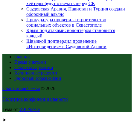
хейтеры будут отвечать перед СК
Саудовская Аравия, Пакистан и Турция создали
оборонный альянс
Прокуратура проверила строительство
социальных объектов в Севастополе
Крым под атаками: волонтером становится
каждый
Швыдкой подтвердил проведение
«Интервидения» в Саудовской Аравии
Главная
Время с детьми
Секреты гармонии
Кулинарные радости
Здоровый образ жизни
Счастливая Семья
© 2026
Политика конфиденциальности
Тема от
WP Puzzle
➤