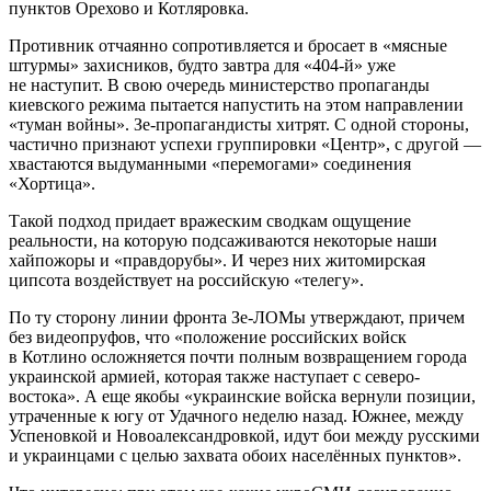
пунктов Орехово и Котляровка.
Противник отчаянно сопротивляется и бросает в «мясные
штурмы» захисников, будто завтра для «404-й» уже
не наступит. В свою очередь министерство пропаганды
киевского режима пытается напустить на этом направлении
«туман войны». Зе-пропагандисты хитрят. С одной стороны,
частично признают успехи группировки «Центр», с другой —
хвастаются выдуманными «перемогами» соединения
«Хортица».
Такой подход придает вражеским сводкам ощущение
реальности, на которую подсаживаются некоторые наши
хайпожоры и «правдорубы». И через них житомирская
ципсота воздействует на российскую «телегу».
По ту сторону линии фронта Зе-ЛОМы утверждают, причем
без видеопруфов, что «положение российских войск
в Котлино осложняется почти полным возвращением города
украинской армией, которая также наступает с северо-
востока». А еще якобы «украинские войска вернули позиции,
утраченные к югу от Удачного неделю назад. Южнее, между
Успеновкой и Новоалександровкой, идут бои между русскими
и украинцами с целью захвата обоих населённых пунктов».