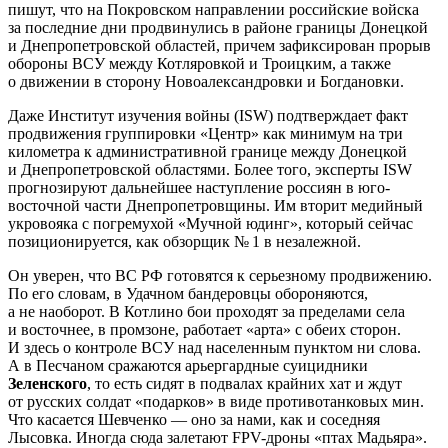
пишут, что на Покровском направлении российские войска
за последние дни продвинулись в районе границы Донецкой
и Днепропетровской областей, причем зафиксирован прорыв
обороны ВСУ между Котляровкой и Троицким, а также
о движении в сторону Новоалександровки и Богдановки.
Даже Институт изучения войны (ISW) подтверждает факт
продвижения группировки «Центр» как минимум на три
километра к административной границе между Донецкой
и Днепропетровской областями. Более того, эксперты ISW
прогнозируют дальнейшее наступление россиян в юго-
восточной части Днепропетровщины. Им вторит медийный
укровояка с погремухой «Мучной юдинг», который сейчас
позиционируется, как обзорщик № 1 в незалежной.
Он уверен, что ВС РФ готовятся к серьезному продвижению.
По его словам, в Удачном бандеровцы обороняются,
а не наоборот. В Котлино бои проходят за пределами села
и восточнее, в промзоне, работает «арта» с обеих сторон.
И здесь о контроле ВСУ над населенным пунктом ни слова.
А в Песчаном сражаются арьергардные суицидники
Зеленского
, то есть сидят в подвалах крайних хат и ждут
от русских солдат «подарков» в виде противотанковых мин.
Что касается Шевченко — оно за нами, как и соседняя
Лысовка. Иногда сюда залетают FPV-дроны «птах Мадьяра».