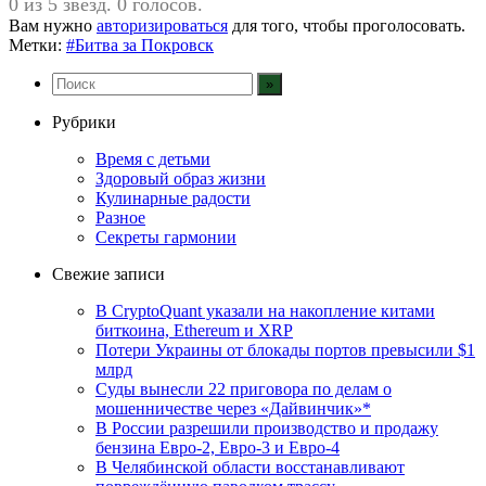
0 из 5 звезд. 0 голосов.
Вам нужно
авторизироваться
для того, чтобы проголосовать.
Метки:
#Битва за Покровск
Рубрики
Время с детьми
Здоровый образ жизни
Кулинарные радости
Разное
Секреты гармонии
Свежие записи
В CryptoQuant указали на накопление китами
биткоина, Ethereum и XRP
Потери Украины от блокады портов превысили $1
млрд
Суды вынесли 22 приговора по делам о
мошенничестве через «Дайвинчик»*
В России разрешили производство и продажу
бензина Евро-2, Евро-3 и Евро-4
В Челябинской области восстанавливают