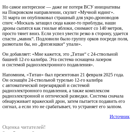
Но самое интересное — даже не потеря ВСУ инициативы
на Покровском направлении, скулит «Мучной юдинг».
31 марта он опубликовал страшный для укро-дроноводов
спич: «Москаль затащил сюда какие-то приблуды, наши
дроны сыпятся как гнилые яблоки, снимают со 140 метров,
просто тянет вниз. Если успел увести резко в сторону, удается
спасти „мавик“. Подловили было группу орков посреди поля,
размотали бы, но „фэпэвэшки“ упали».
Он добавляет: «Мне кажется, это „Титан“ с 24-ствольной
башней 12-го калибра. Эта система оснащена лазером
и системой радиоэлектронного подавления».
Напомним, «Титан» был презентован 21 февраля 2025 года.
Он оснащён 24-ствольной турелью 12-го калибра
с автоматической перезарядкой и системой
радиоэлектронного подавления, а также комплексом
радиоэлектронной и оптической разведки. Система сначала
обнаруживает вражеский дрон, затем пытается подавить его
сигнал, а если это не срабатывает, то устраняет его залпом.
Источник
Оценка читателей!