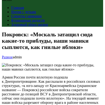
Главная
Время с детьми
Секреты гармонии
Кулинарные радости
Здоровый образ жизни
Покровск: «Москаль затащил сюда
какие-то приблуды, наши мавики
сыплются, как гнилые яблоки»
Разное
admin
Армия России почти вплотную подошла
к Днепропетровщине. Как рассказали в российских силовых
структурах, «к юго-западу от Красноармейска (украинское
название — Покровск) российские войска сократили
расстояние до позиций ВСУ в Днепропетровской области,
сейчас они подошли почти вплотную». На текущий момент
наши войска разрезают оборону врага в районе населенных