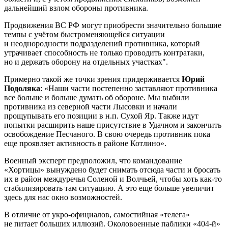
дальнейший взлом обороны противника.
Продвижения ВС РФ могут приобрести значительно большие
темпы с учётом быстроменяющейся ситуации
и неоднородности подразделений противника, который
утрачивает способность не только проводить контратаки,
но и держать оборону на отдельных участках".
Примерно такой же точки зрения придерживается
Юрий
Подоляка
: «Наши части постепенно заставляют противника
все больше и больше думать об обороне. Мы выбили
противника из северной части Лысовки и начали
прощупывать его позиции в н.п. Сухой Яр. Также идут
попытки расширить наше присутствие в Удачном и закончить
освобождение Песчаного. В свою очередь противник пока
еще проявляет активность в районе Котлино».
Военный эксперт предположил, что командование
«Хортицы» вынуждено будет снимать отсюда части и бросать
их в район междуречья Соленой и Волчьей, чтобы хоть как-то
стабилизировать там ситуацию. А это еще больше увеличит
здесь для нас окно возможностей.
В отличие от укро-официалов, самостийная «телега»
не питает больших иллюзий. Околовоенные паблики «404-й»