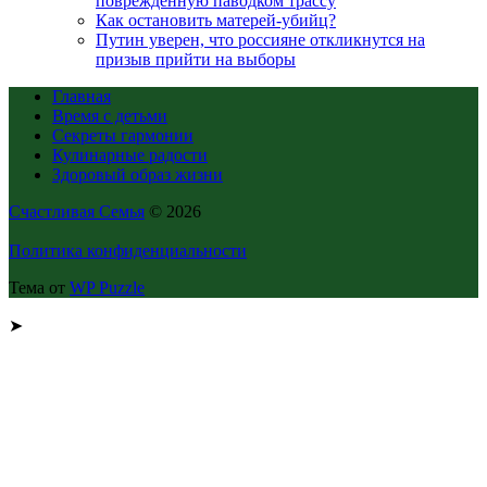
повреждённую паводком трассу
Как остановить матерей-убийц?
Путин уверен, что россияне откликнутся на
призыв прийти на выборы
Главная
Время с детьми
Секреты гармонии
Кулинарные радости
Здоровый образ жизни
Счастливая Семья
© 2026
Политика конфиденциальности
Тема от
WP Puzzle
➤