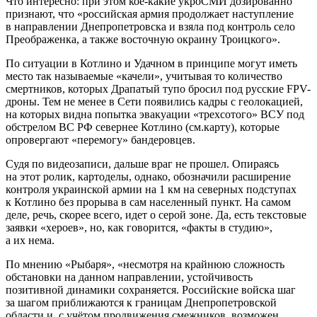
Что интересно: при этом кое-какие укроСМИ дозированно
признают, что «российская армия продолжает наступление
в направлении Днепропетровска и взяла под контроль село
Преображенка, а также восточную окраину Троицкого».
По ситуации в Котлино и Удачном в принципе могут иметь
место так называемые «качели», учитывая то количество
смертников, которых Драпатый тупо бросил под русские FPV-
дроны. Тем не менее в Сети появились кадры с геолокацией,
на которых видна попытка эвакуации «трехсотого» ВСУ под
обстрелом ВС РФ севернее Котлино (см.карту), которые
опровергают «перемогу» бандеровцев.
Судя по видеозаписи, дальше враг не прошел. Опираясь
на этот ролик, картоделы, однако, обозначили расширение
контроля украинской армии на 1 км на северных подступах
к Котлино без прорыва в сам населенный пункт. На самом
деле, речь, скорее всего, идет о серой зоне. Да, есть текстовые
заявки «хероев», но, как говорится, «факты в студию»,
а их нема.
По мнению «Рыбаря», «несмотря на крайнюю сложность
обстановки на данном направлении, устойчивость
позитивной динамики сохраняется. Российские войска шаг
за шагом приближаются к границам Днепропетровской
области и, с учётом продвижения смежников, возможен