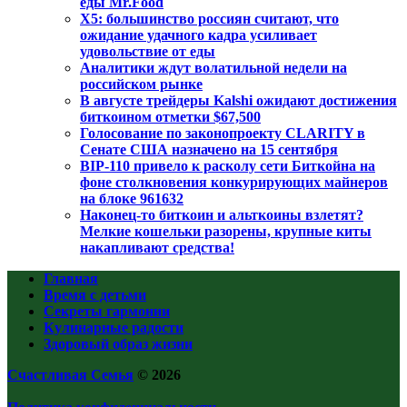
еды Mr.Food
X5: большинство россиян считают, что
ожидание удачного кадра усиливает
удовольствие от еды
Аналитики ждут волатильной недели на
российском рынке
В августе трейдеры Kalshi ожидают достижения
биткоином отметки $67,500
Голосование по законопроекту CLARITY в
Сенате США назначено на 15 сентября
BIP-110 привело к расколу сети Биткойна на
фоне столкновения конкурирующих майнеров
на блоке 961632
Наконец-то биткоин и альткоины взлетят?
Мелкие кошельки разорены, крупные киты
накапливают средства!
Главная
Время с детьми
Секреты гармонии
Кулинарные радости
Здоровый образ жизни
Счастливая Семья
© 2026