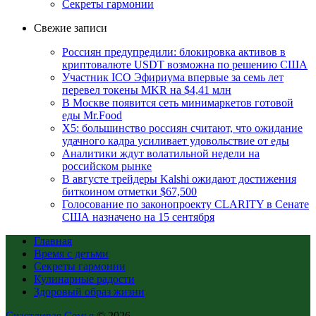
Секреты гармонии
Свежие записи
Россиян предупредили: блокировка активов в
криптовалюте USDT возможна по решению США
Участник ICO Эфириума впервые за семь лет
перевел токены MKR на $4,41 млн
В Москве появится сеть минимаркетов готовой
еды Mr.Food
X5: большинство россиян считают, что ожидание
удачного кадра усиливает удовольствие от еды
Аналитики ждут волатильной недели на
российском рынке
В августе трейдеры Kalshi ожидают достижения
биткоином отметки $67,500
Голосование по законопроекту CLARITY в Сенате
США назначено на 15 сентября
Главная
Время с детьми
Секреты гармонии
Кулинарные радости
Здоровый образ жизни
Счастливая Семья
© 2026