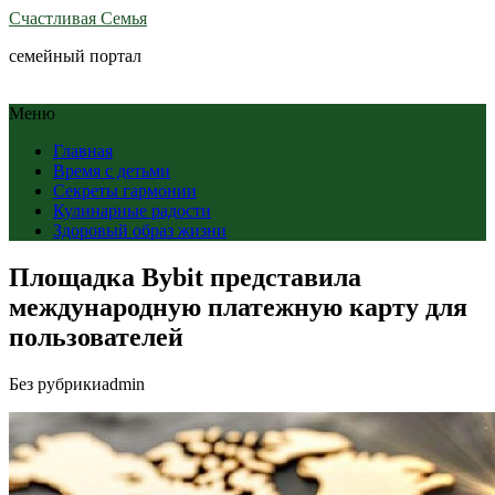
Счастливая Семья
семейный портал
Меню
Главная
Время с детьми
Секреты гармонии
Кулинарные радости
Здоровый образ жизни
Площадка Bybit представила
международную платежную карту для
пользователей
Без рубрики
admin