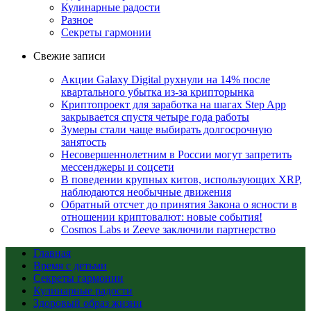
Кулинарные радости
Разное
Секреты гармонии
Свежие записи
Акции Galaxy Digital рухнули на 14% после
квартального убытка из-за крипторынка
Криптопроект для заработка на шагах Step App
закрывается спустя четыре года работы
Зумеры стали чаще выбирать долгосрочную
занятость
Несовершеннолетним в России могут запретить
мессенджеры и соцсети
В поведении крупных китов, использующих XRP,
наблюдаются необычные движения
Обратный отсчет до принятия Закона о ясности в
отношении криптовалют: новые события!
Cosmos Labs и Zeeve заключили партнерство
Главная
Время с детьми
Секреты гармонии
Кулинарные радости
Здоровый образ жизни