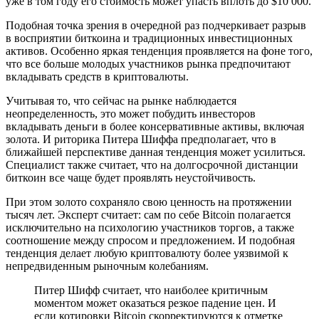
уже в том году его стоимость может упасть вплоть до $10 000.
Подобная точка зрения в очередной раз подчеркивает разрыв
в восприятии биткоина и традиционных инвестиционных
активов. Особенно яркая тенденция проявляется на фоне того,
что все больше молодых участников рынка предпочитают
вкладывать средств в криптовалюты.
Учитывая то, что сейчас на рынке наблюдается
неопределенность, это может побудить инвесторов
вкладывать деньги в более консервативные активы, включая
золота. И риторика Питера Шиффа предполагает, что в
ближайшей перспективе данная тенденция может усилиться.
Специалист также считает, что на долгосрочной дистанции
биткоин все чаще будет проявлять неустойчивость.
При этом золото сохраняло свою ценность на протяжении
тысяч лет. Эксперт считает: сам по себе Bitcoin полагается
исключительно на психологию участников торгов, а также
соотношение между спросом и предложением. И подобная
тенденция делает любую криптовалюту более уязвимой к
непредвиденным рыночным колебаниям.
Питер Шифф считает, что наиболее критичным
моментом может оказаться резкое падение цен. И
если котировки Bitcoin скорректируются к отметке