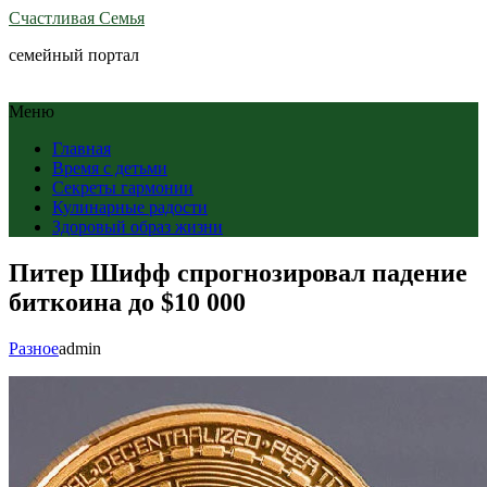
Счастливая Семья
семейный портал
Меню
Главная
Время с детьми
Секреты гармонии
Кулинарные радости
Здоровый образ жизни
Питер Шифф спрогнозировал падение
биткоина до $10 000
Разное
admin