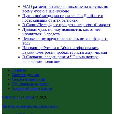
MAD размещает галереи, похожие на валуны, по
всему музею в Шэньчжэне
Путин поблагодарил строителей в Донбассе и
пострадавших от атак регионах
В Санкт-Петербурге пройдет интерьерный маркет
Луковая муха: почему появляется, как от нее
избавиться, 5 средств
Человечеству предстоит воевать не за нефть, а за
воду
На границе России и Абхазии образовалась
двухкилометровая пробка: туристы ждут часами
В Словакии введен режим ЧС из-за пожара
на военном полигоне
Главная
Время с детьми
Секреты гармонии
Кулинарные радости
Здоровый образ жизни
Счастливая Семья
© 2026
Политика конфиденциальности