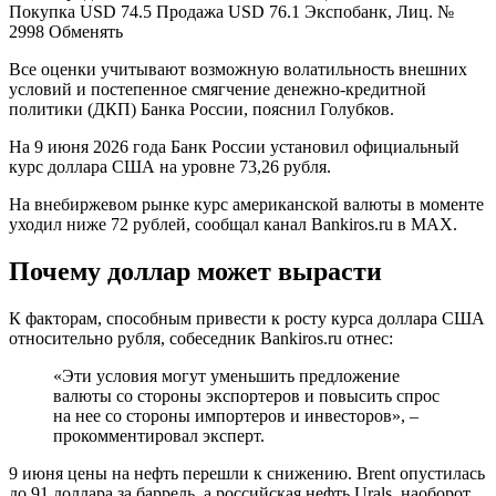
Покупка USD 74.5 Продажа USD 76.1 Экспобанк, Лиц. №
2998 Обменять
Все оценки учитывают возможную волатильность внешних
условий и постепенное смягчение денежно-кредитной
политики (ДКП) Банка России, пояснил Голубков.
На 9 июня 2026 года Банк России установил официальный
курс доллара США на уровне 73,26 рубля.
На внебиржевом рынке курс американской валюты в моменте
уходил ниже 72 рублей, сообщал канал Bankiros.ru в MAX.
Почему доллар может вырасти
К факторам, способным привести к росту курса доллара США
относительно рубля, собеседник Bankiros.ru отнес:
«Эти условия могут уменьшить предложение
валюты со стороны экспортеров и повысить спрос
на нее со стороны импортеров и инвесторов», –
прокомментировал эксперт.
9 июня цены на нефть перешли к снижению. Brent опустилась
до 91 доллара за баррель, а российская нефть Urals, наоборот,