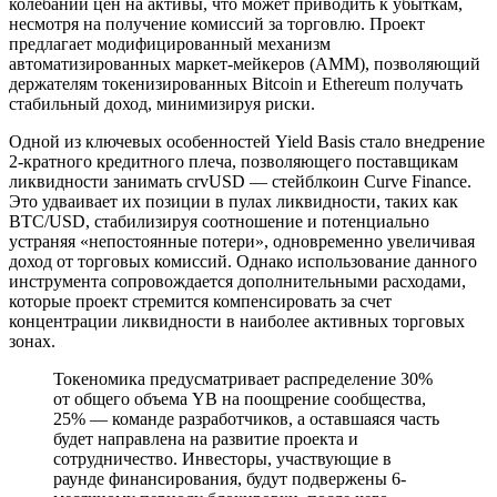
колебаний цен на активы, что может приводить к убыткам,
несмотря на получение комиссий за торговлю. Проект
предлагает модифицированный механизм
автоматизированных маркет-мейкеров (AMM), позволяющий
держателям токенизированных Bitcoin и Ethereum получать
стабильный доход, минимизируя риски.
Одной из ключевых особенностей Yield Basis стало внедрение
2-кратного кредитного плеча, позволяющего поставщикам
ликвидности занимать crvUSD — стейблкоин Curve Finance.
Это удваивает их позиции в пулах ликвидности, таких как
BTC/USD, стабилизируя соотношение и потенциально
устраняя «непостоянные потери», одновременно увеличивая
доход от торговых комиссий. Однако использование данного
инструмента сопровождается дополнительными расходами,
которые проект стремится компенсировать за счет
концентрации ликвидности в наиболее активных торговых
зонах.
Токеномика предусматривает распределение 30%
от общего объема YB на поощрение сообщества,
25% — команде разработчиков, а оставшаяся часть
будет направлена на развитие проекта и
сотрудничество. Инвесторы, участвующие в
раунде финансирования, будут подвержены 6-