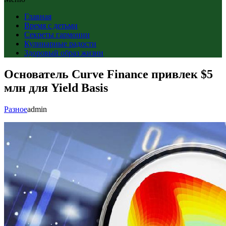
Главная
Время с детьми
Секреты гармонии
Кулинарные радости
Здоровый образ жизни
Основатель Curve Finance привлек $5
млн для Yield Basis
Разное
admin