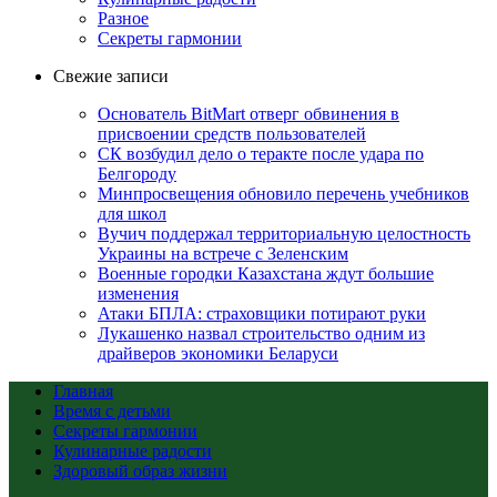
Разное
Секреты гармонии
Свежие записи
Основатель BitMart отверг обвинения в
присвоении средств пользователей
СК возбудил дело о теракте после удара по
Белгороду
Минпросвещения обновило перечень учебников
для школ
Вучич поддержал территориальную целостность
Украины на встрече с Зеленским
Военные городки Казахстана ждут большие
изменения
Атаки БПЛА: страховщики потирают руки
Лукашенко назвал строительство одним из
драйверов экономики Беларуси
Главная
Время с детьми
Секреты гармонии
Кулинарные радости
Здоровый образ жизни