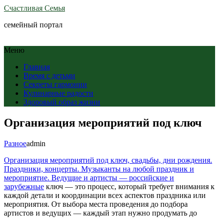
Счастливая Семья
семейный портал
Меню
Главная
Время с детьми
Секреты гармонии
Кулинарные радости
Здоровый образ жизни
Организация мероприятий под ключ
Разное
admin
Организация мероприятий под ключ, свадьбы, дни рождения.
Праздники, концерты. Музыканты на любой праздник и
мероприятие. Ведущие и артисты — российские и
зарубежные
ключ — это процесс, который требует внимания к
каждой детали и координации всех аспектов праздника или
мероприятия. От выбора места проведения до подбора
артистов и ведущих — каждый этап нужно продумать до