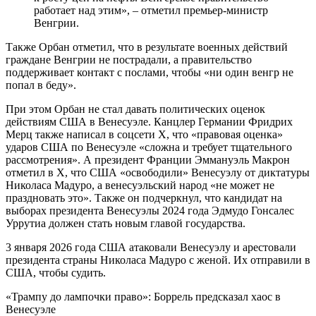
работает над этим», – отметил премьер-министр
Венгрии.
Также Орбан отметил, что в результате военных действий
граждане Венгрии не пострадали, а правительство
поддерживает контакт с послами, чтобы «ни один венгр не
попал в беду».
При этом Орбан не стал давать политических оценок
действиям США в Венесуэле. Канцлер Германии Фридрих
Мерц также написал в соцсети X, что «правовая оценка»
ударов США по Венесуэле «сложна и требует тщательного
рассмотрения». А президент Франции Эммануэль Макрон
отметил в X, что США «освободили» Венесуэлу от диктатуры
Николаса Мадуро, а венесуэльский народ «не может не
праздновать это». Также он подчеркнул, что кандидат на
выборах президента Венесуэлы 2024 года Эдмудо Гонсалес
Уррутиа должен стать новым главой государства.
3 января 2026 года США атаковали Венесуэлу и арестовали
президента страны Николаса Мадуро с женой. Их отправили в
США, чтобы судить.
«Трампу до лампочки право»: Боррель предсказал хаос в
Венесуэле