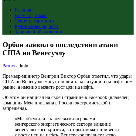
Главная
Время с детьми
Секреты гармонии
Кулинарные радости
Здоровый образ жизни
Орбан заявил о последствии атаки
США на Венесуэлу
Разное
admin
Премьер-министр Венгрии Виктор Орбан отметил, что удары
США по Венесуэле могут повлиять на ситуацию на нефтяном
рынке, а именно вызвать рост цен на нефть.
Об этом он написал на своей странице в Facebook (владелец
компания Meta признана в России экстремистской и
запрещена).
«Мы обсудили с ключевыми игроками
венгерского энергетического сектора влияние
венесуэльского кризиса, который может привести
к росту цен на нефть. Венгерское правительство