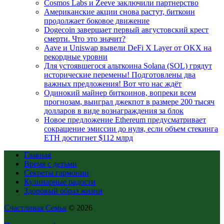
Cosmos Labs и Zeeve заключили партнерство
Американские акции снова растут, биткоин
продолжает боковое движение
Dogecoin завершает первый августовский крест
смерти. Что это значит?
Aave и Uniswap вывели DeFi X Layer от OKX на
рекордные уровни
Для устоявшегося альткоина Solana (SOL) грядут
исторические перемены! Подготовлены два
важных предложения! Вот что нас ждёт
Одинокий майнер биткоинов, вопреки всем
прогнозам, выиграл джекпот в размере 200 тысяч
долларов в виде вознаграждения за блок
Новое предложение Ethereum предусматривает
сокращение эмиссии до нуля, если объем стекинга
ETH достигнет $112 млрд
Главная
Время с детьми
Секреты гармонии
Кулинарные радости
Здоровый образ жизни
Счастливая Семья
© 2026