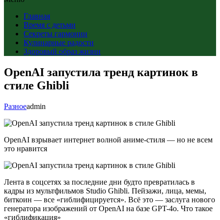
Главная
Время с детьми
Секреты гармонии
Кулинарные радости
Здоровый образ жизни
OpenAI запустила тренд картинок в
стиле Ghibli
Разное
admin
OpenAI взрывает интернет волной аниме-стиля — но не всем
это нравится
Лента в соцсетях за последние дни будто превратилась в
кадры из мультфильмов Studio Ghibli. Пейзажи, лица, мемы,
биткоин — все «гиблифицируется». Всё это — заслуга нового
генератора изображений от OpenAI на базе GPT-4o. Что такое
«гиблификация»