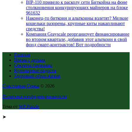
BIP-110 привело к расколу сети Биткойна на фоне
столкновения конкурирующих майнеров на блоке
961632
Наконец-то биткоин и альткоины взлетят? Мелкие
кошельки разорены, крупные киты накапливают
средства!
Компания Grayscale реорганизует финансирование
во втором квартале, добавив этот альткоин в свой
фонд смарт-контрактов! Вот подробности
Главная
Время с детьми
Секреты гармонии
Кулинарные радости
Здоровый образ жизни
Счастливая Семья
© 2026
Политика конфиденциальности
Тема от
WP Puzzle
➤