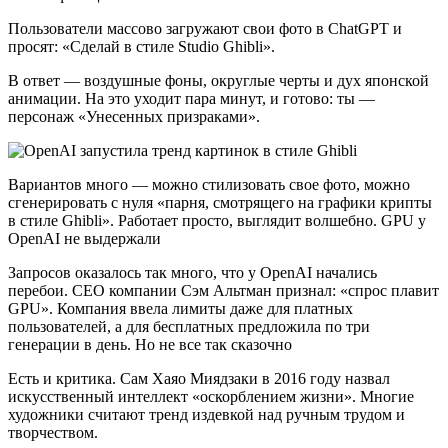
Пользователи массово загружают свои фото в ChatGPT и
просят: «Сделай в стиле Studio Ghibli».
В ответ — воздушные фоны, округлые черты и дух японской
анимации. На это уходит пара минут, и готово: ты —
персонаж «Унесенных призраками».
Вариантов много — можно стилизовать свое фото, можно
сгенерировать с нуля «парня, смотрящего на графики крипты
в стиле Ghibli». Работает просто, выглядит волшебно. GPU у
OpenAI не выдержали
Запросов оказалось так много, что у OpenAI начались
перебои. CEO компании Сэм Альтман признал: «спрос плавит
GPU». Компания ввела лимиты даже для платных
пользователей, а для бесплатных предложила по три
генерации в день. Но не все так сказочно
Есть и критика. Сам Хаяо Миядзаки в 2016 году назвал
искусственный интеллект «оскорблением жизни». Многие
художники считают тренд издевкой над ручным трудом и
творчеством.