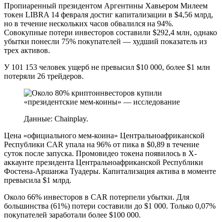
Пропиаренный президентом Аргентины Хавьером Милеем
токен LIBRA 14 февраля достиг капитализации в $4,56 млрд,
но в течение нескольких часов обвалился на 94%.
Совокупные потери инвесторов составили $292,4 млн, однако
убытки понесли 75% покупателей — худший показатель из
трех активов.
У 101 153 человек ущерб не превысил $10 000, более $1 млн
потеряли 26 трейдеров.
Данные: Chainplay.
Цена «официального мем-коина» Центральноафриканской
Республики CAR упала на 96% от пика в $0,89 в течение
суток после запуска. Промовидео токена появилось в X-
аккаунте президента Центральноафриканской Республики
Фостена-Аршанжа Туадеры. Капитализация актива в моменте
превысила $1 млрд.
Около 66% инвесторов в CAR потерпели убытки. Для
большинства (61%) потери составили до $1 000. Только 0,07%
покупателей заработали более $100 000.