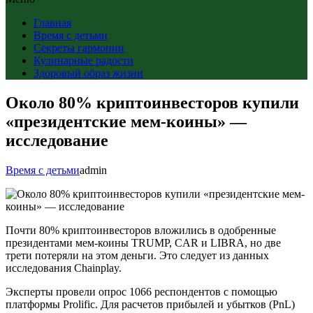
Главная
Время с детьми
Секреты гармонии
Кулинарные радости
Здоровый образ жизни
Около 80% криптоинвесторов купили
«президентские мем-коины» —
исследование
Время с детьми
admin
Почти 80% криптоинвесторов вложились в одобренные
президентами мем-коины TRUMP, CAR и LIBRA, но две
трети потеряли на этом деньги. Это следует из данных
исследования Chainplay.
Эксперты провели опрос 1066 респондентов с помощью
платформы Prolific. Для расчетов прибылей и убытков (PnL)