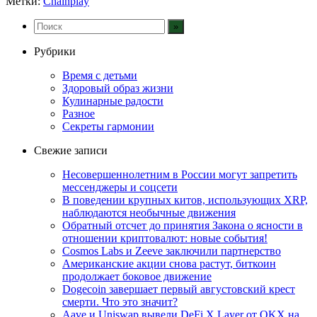
Метки:
Chainplay
Рубрики
Время с детьми
Здоровый образ жизни
Кулинарные радости
Разное
Секреты гармонии
Свежие записи
Несовершеннолетним в России могут запретить
мессенджеры и соцсети
В поведении крупных китов, использующих XRP,
наблюдаются необычные движения
Обратный отсчет до принятия Закона о ясности в
отношении криптовалют: новые события!
Cosmos Labs и Zeeve заключили партнерство
Американские акции снова растут, биткоин
продолжает боковое движение
Dogecoin завершает первый августовский крест
смерти. Что это значит?
Aave и Uniswap вывели DeFi X Layer от OKX на