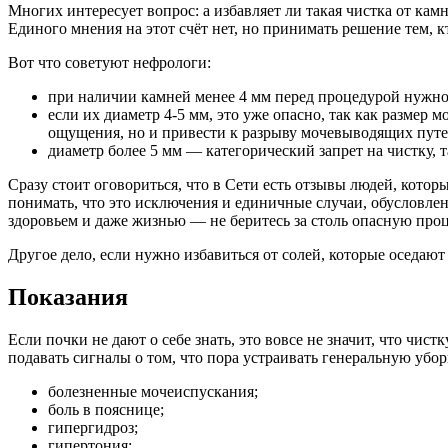
Многих интересует вопрос: а избавляет ли такая чистка от кам
Единого мнения на этот счёт нет, но принимать решение тем, кт
Вот что советуют нефрологи:
при наличии камней менее 4 мм перед процедурой нужно
если их диаметр 4-5 мм, это уже опасно, так как размер 
ощущения, но и привести к разрыву мочевыводящих путе
диаметр более 5 мм — категорический запрет на чистку, 
Сразу стоит оговориться, что в Сети есть отзывы людей, кото
понимать, что это исключения и единичные случаи, обусловле
здоровьем и даже жизнью — не беритесь за столь опасную про
Другое дело, если нужно избавиться от солей, которые оседают
Показания
Если почки не дают о себе знать, это вовсе не значит, что чи
подавать сигналы о том, что пора устраивать генеральную убор
болезненные мочеиспускания;
боль в пояснице;
гипергидроз;
гипертония;