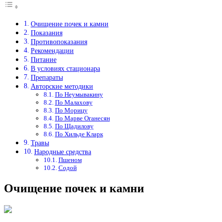
Очищение почек и камни
Показания
Противопоказания
Рекомендации
Питание
В условиях стационара
Препараты
Авторские методики
По Неумывакину
По Малахову
По Морицу
По Марве Оганесян
По Щадилову
По Хильде Кларк
Травы
Народные средства
Пшеном
Содой
Очищение почек и камни