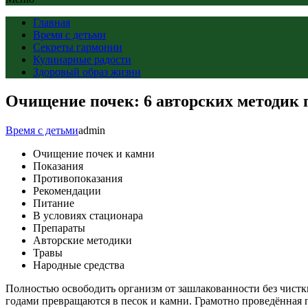
Главная
Время с детьми
Секреты гармонии
Кулинарные радости
Здоровый образ жизни
Очищение почек: 6 авторских методик 
Время с детьми
admin
Очищение почек и камни
Показания
Противопоказания
Рекомендации
Питание
В условиях стационара
Препараты
Авторские методики
Травы
Народные средства
Полностью освободить организм от зашлакованности без чистки
годами превращаются в песок и камни. Грамотно проведённая