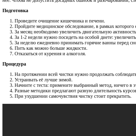
неё. Чтобы не допустить досадных ошибок и разочарований, с
Подготовка
Проведите очищение кишечника и печени.
Пройдите медицинское обследование, в рамках которого 
За месяц необходимо увеличить двигательную активность.
За 1-2 недели нужно посидеть на особой диете: увеличит
За неделю ежедневно принимать горячие ванны перед сн
Пить как можно больше жидкости.
Отказаться от курения и алкоголя.
Процедура
На протяжении всей чистки нужно продолжать соблюдать
Устраивать её лучше зимой.
Начните с теста: примените выбранный метод, ничего в э
Разные методики предлагают разную длительность курсов:
При ухудшении самочувствия чистку стоит прекратить.