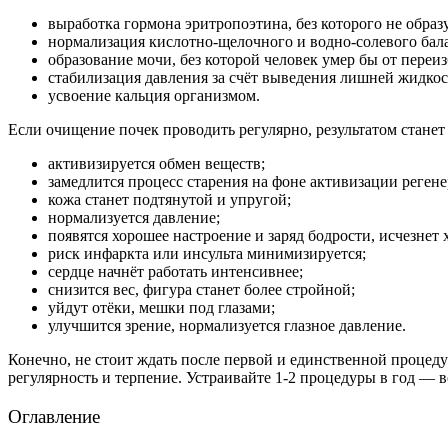
выработка гормона эритропоэтина, без которого не образ
нормализация кислотно-щелочного и водно-солевого бал
образование мочи, без которой человек умер бы от переи
стабилизация давления за счёт выведения лишней жидкос
усвоение кальция организмом.
Если очищение почек проводить регулярно, результатом станет
активизируется обмен веществ;
замедлится процесс старения на фоне активизации регене
кожа станет подтянутой и упругой;
нормализуется давление;
появятся хорошее настроение и заряд бодрости, исчезнет 
риск инфаркта или инсульта минимизируется;
сердце начнёт работать интенсивнее;
снизится вес, фигура станет более стройной;
уйдут отёки, мешки под глазами;
улучшится зрение, нормализуется глазное давление.
Конечно, не стоит ждать после первой и единственной процед
регулярность и терпение. Устраивайте 1-2 процедуры в год — во
Оглавление