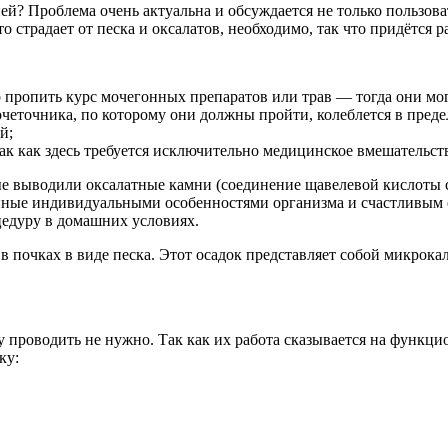
ней? Проблема очень актуальна и обсуждается не только пользов
о страдает от песка и оксалатов, необходимо, так что придётся р
 пропить курс мочегонных препаратов или трав — тогда они мог
мочеточника, по которому они должны пройти, колеблется в преде
й;
так как здесь требуется исключительно медицинское вмешательст
рые выводили оксалатные камни (соединение щавелевой кислоты 
нные индивидуальными особенностями организма и счастливым с
цедуру в домашних условиях.
 в почках в виде песка. Этот осадок представляет собой микрока
стку проводить не нужно. Так как их работа сказывается на фун
ку: