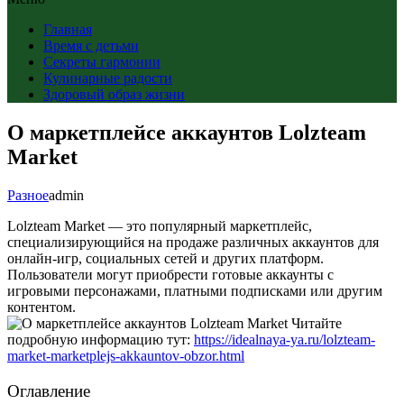
Главная
Время с детьми
Секреты гармонии
Кулинарные радости
Здоровый образ жизни
О маркетплейсе аккаунтов Lolzteam
Market
Разное
admin
Lolzteam Market — это популярный маркетплейс,
специализирующийся на продаже различных аккаунтов для
онлайн-игр, социальных сетей и других платформ.
Пользователи могут приобрести готовые аккаунты с
игровыми персонажами, платными подписками или другим
контентом.
Читайте
подробную информацию тут:
https://idealnaya-ya.ru/lolzteam-
market-marketplejs-akkauntov-obzor.html
Оглавление