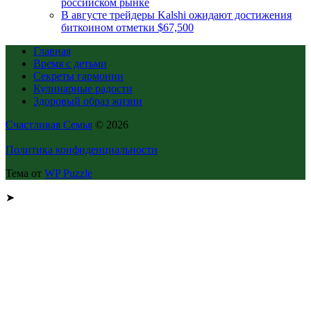
российском рынке
В августе трейдеры Kalshi ожидают достижения
биткоином отметки $67,500
Главная
Время с детьми
Секреты гармонии
Кулинарные радости
Здоровый образ жизни
Счастливая Семья
© 2026
Политика конфиденциальности
Тема от
WP Puzzle
➤