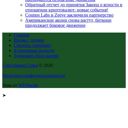
Обратный отсчет до принятия Закона о ясности в
отношении криптовалют: новые события!
Cosmos Labs и Zeeve заключили партнерство
Американские акции снова растут, биткоин
продолжает боковое движение
Главная
Время с детьми
Секреты гармонии
Кулинарные радости
Здоровый образ жизни
Счастливая Семья
© 2026
Политика конфиденциальности
Тема от
WP Puzzle
➤