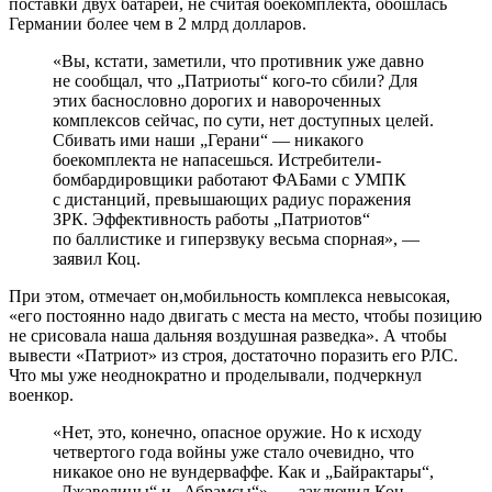
поставки двух батарей, не считая боекомплекта, обошлась
Германии более чем в 2 млрд долларов.
«Вы, кстати, заметили, что противник уже давно
не сообщал, что „Патриоты“ кого-то сбили? Для
этих баснословно дорогих и навороченных
комплексов сейчас, по сути, нет доступных целей.
Сбивать ими наши „Герани“ — никакого
боекомплекта не напасешься. Истребители-
бомбардировщики работают ФАБами с УМПК
с дистанций, превышающих радиус поражения
ЗРК. Эффективность работы „Патриотов“
по баллистике и гиперзвуку весьма спорная», —
заявил Коц.
При этом, отмечает он,мобильность комплекса невысокая,
«его постоянно надо двигать с места на место, чтобы позицию
не срисовала наша дальняя воздушная разведка». А чтобы
вывести «Патриот» из строя, достаточно поразить его РЛС.
Что мы уже неоднократно и проделывали, подчеркнул
военкор.
«Нет, это, конечно, опасное оружие. Но к исходу
четвертого года войны уже стало очевидно, что
никакое оно не вундерваффе. Как и „Байрактары“,
„Джавелины“ и „Абрамсы“», — заключил Коц.