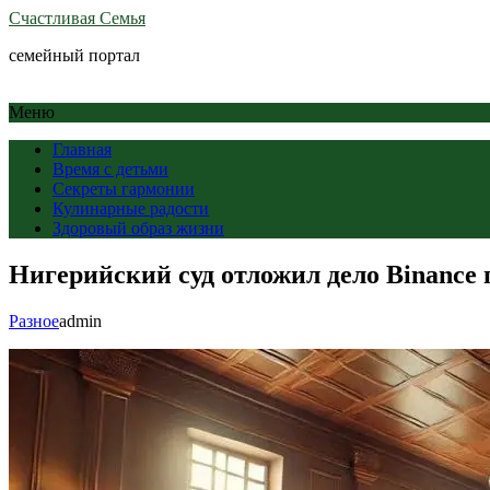
Счастливая Семья
семейный портал
Меню
Главная
Время с детьми
Секреты гармонии
Кулинарные радости
Здоровый образ жизни
Нигерийский суд отложил дело Binance
Разное
admin