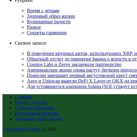
Рубрики
Время с детьми
Здоровый образ жизни
Кулинарные радости
Разное
Секреты гармонии
Свежие записи
В поведении крупных китов, использующих XRP, 
Обратный отсчет до принятия Закона о ясности в 
Cosmos Labs и Zeeve заключили партнерство
Американские акции снова растут, биткоин продол
Dogecoin завершает первый августовский крест смер
Aave и Uniswap вывели DeFi X Layer от OKX на ре
Для устоявшегося альткоина Solana (SOL) грядут и
Главная
Время с детьми
Секреты гармонии
Кулинарные радости
Здоровый образ жизни
Счастливая Семья
© 2026