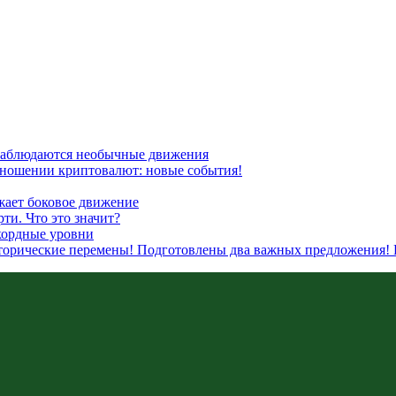
наблюдаются необычные движения
отношении криптовалют: новые события!
жает боковое движение
ти. Что это значит?
кордные уровни
сторические перемены! Подготовлены два важных предложения! 