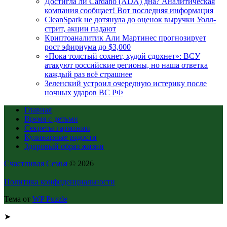
Достигла ли Cardano (ADA) дна? Аналитическая
компания сообщает! Вот последняя информация
CleanSpark не дотянула до оценок выручки Уолл-
стрит, акции падают
Криптоаналитик Али Мартинес прогнозирует
рост эфириума до $3,000
«Пока толстый сохнет, худой сдохнет»: ВСУ
атакуют российские регионы, но наша ответка
каждый раз всё страшнее
Зеленский устроил очередную истерику после
ночных ударов ВС РФ
Главная
Время с детьми
Секреты гармонии
Кулинарные радости
Здоровый образ жизни
Счастливая Семья
© 2026
Политика конфиденциальности
Тема от
WP Puzzle
➤