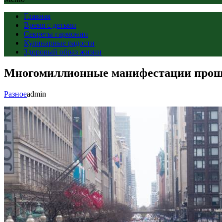
Главная
Время с детьми
Секреты гармонии
Кулинарные радости
Здоровый образ жизни
Многомиллионные манифестации прош
Разное
admin