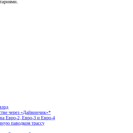
нтариями.
млрд
стве через «Дайвинчик»*
а Евро-2, Евро-3 и Евро-4
нную паводком трассу