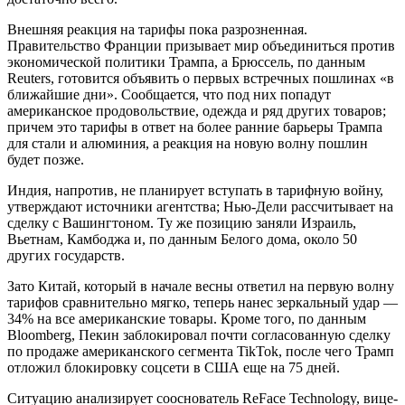
Внешняя реакция на тарифы пока разрозненная.
Правительство Франции призывает мир объединиться против
экономической политики Трампа, а Брюссель, по данным
Reuters, готовится объявить о первых встречных пошлинах «в
ближайшие дни». Сообщается, что под них попадут
американское продовольствие, одежда и ряд других товаров;
причем это тарифы в ответ на более ранние барьеры Трампа
для стали и алюминия, а реакция на новую волну пошлин
будет позже.
Индия, напротив, не планирует вступать в тарифную войну,
утверждают источники агентства; Нью-Дели рассчитывает на
сделку с Вашингтоном. Ту же позицию заняли Израиль,
Вьетнам, Камбоджа и, по данным Белого дома, около 50
других государств.
Зато Китай, который в начале весны ответил на первую волну
тарифов сравнительно мягко, теперь нанес зеркальный удар —
34% на все американские товары. Кроме того, по данным
Bloomberg, Пекин заблокировал почти согласованную сделку
по продаже американского сегмента TikTok, после чего Трамп
отложил блокировку соцсети в США еще на 75 дней.
Ситуацию анализирует сооснователь ReFace Technology, вице-