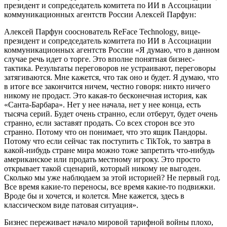
президент и сопредседатель комитета по ИИ в Ассоциации
коммуникационных агентств России Алексей Парфун:
Алексей Парфун сооснователь ReFace Technology, вице-
президент и сопредседатель комитета по ИИ в Ассоциации
коммуникационных агентств России «Я думаю, что в данном
случае речь идет о торге. Это вполне понятная бизнес-
тактика. Результаты переговоров не устраивают, переговоры
затягиваются. Мне кажется, что так оно и будет. Я думаю, что
в итоге все закончится ничем, честно говоря: никто ничего
никому не продаст. Это какая-то бесконечная история, как
«Санта-Барбара». Нет у нее начала, нет у нее конца, есть
тысяча серий. Будет очень странно, если отберут, будет очень
странно, если заставят продать. Со всех сторон все это
странно. Потому что он понимает, что это ящик Пандоры.
Потому что если сейчас так поступить с TikTok, то завтра в
какой-нибудь стране мира можно тоже запретить что-нибудь
американское или продать местному игроку. Это просто
открывает такой сценарий, который никому не выгоден.
Сколько мы уже наблюдаем за этой историей? Не первый год.
Все время какие-то переносы, все время какие-то подвижки.
Вроде бы и хочется, и колется. Мне кажется, здесь в
классическом виде патовая ситуация».
Бизнес переживает начало мировой тарифной войны плохо,