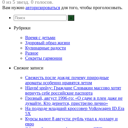
0 из 5 звезд. 0 голосов.
Вам нужно
авторизироваться
для того, чтобы проголосовать.
Рубрики
Время с детьми
Здоровый образ жизни
Кулинарные радости
Разное
Секреты гармонии
Свежие записи
Свежесть после дождя: почему природные
ароматы особенно нравятся летом
Hlavné správy: Граждане Словакии массово хотят
вернуть себе российские паспорта
Грозный, август 1996-го: «О сдаче в плен даже не
думайте. Кто дернется, пристрелю лично»
На подходе младший кроссовер Volkswagen ID.Era
5X
Курсы валют 8 августа: рубль упал к доллару и
евро