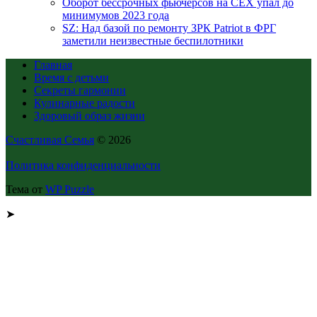
Оборот бессрочных фьючерсов на CEX упал до
минимумов 2023 года
SZ: Над базой по ремонту ЗРК Patriot в ФРГ
заметили неизвестные беспилотники
Главная
Время с детьми
Секреты гармонии
Кулинарные радости
Здоровый образ жизни
Счастливая Семья
© 2026
Политика конфиденциальности
Тема от
WP Puzzle
➤