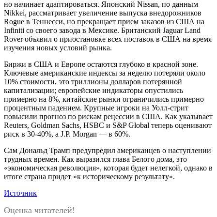
но начинает адаптироваться. Японский Nissan, по данным
Nikkei, рассматривает увеличение выпуска внедорожников
Rogue в Теннесси, но прекращает прием заказов из США на
Infiniti со своего завода в Мексике. Британский Jaguar Land
Rover объявил о приостановке всех поставок в США на время
изучения новых условий рынка.
Биржи в США и Европе остаются глубоко в красной зоне.
Ключевые американские индексы за неделю потеряли около
10% стоимости, это триллионы долларов потерянной
капитализации; европейские индикаторы опустились
примерно на 8%, китайские рынки ограничились примерно
процентным падением. Крупные игроки на Уолл-стрит
повысили прогноз по рискам рецессии в США. Как указывает
Reuters, Goldman Sachs, HSBC и S&P Global теперь оценивают
риск в 30-40%, а J.P. Morgan — в 60%.
Сам Дональд Трамп предупредил американцев о наступлении
трудных времен. Как выразился глава Белого дома, это
«экономическая революция», которая будет нелегкой, однако в
итоге страна придет «к историческому результату».
Источник
Оценка читателей!