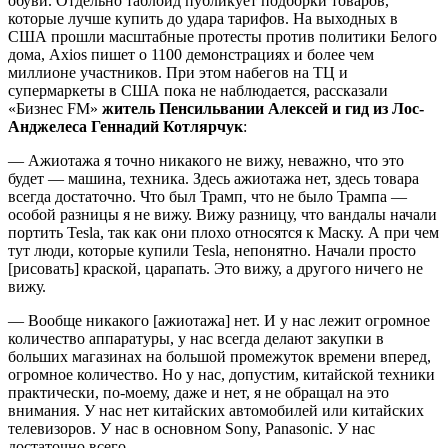
обуви. Отдельно таблоид публикует подборки товаров,
которые лучше купить до удара тарифов. На выходных в
США прошли масштабные протесты против политики Белого
дома, Axios пишет о 1100 демонстрациях и более чем
миллионе участников. При этом набегов на ТЦ и
супермаркеты в США пока не наблюдается, рассказали
«Бизнес FM»
житель Пенсильвании Алексей и гид из Лос-
Анджелеса Геннадий Котлярчук
:
— Ажиотажа я точно никакого не вижу, неважно, что это
будет — машина, техника. Здесь ажиотажа нет, здесь товара
всегда достаточно. Что был Трамп, что не было Трампа —
особой разницы я не вижу. Вижу разницу, что вандалы начали
портить Tesla, так как они плохо относятся к Маску. А при чем
тут люди, которые купили Tesla, непонятно. Начали просто
[рисовать] краской, царапать. Это вижу, а другого ничего не
вижу.
— Вообще никакого [ажиотажа] нет. И у нас лежит огромное
количество аппаратуры, у нас всегда делают закупки в
больших магазинах на большой промежуток времени вперед,
огромное количество. Но у нас, допустим, китайской техники
практически, по-моему, даже и нет, я не обращал на это
внимания. У нас нет китайских автомобилей или китайских
телевизоров. У нас в основном Sony, Panasonic. У нас
достаточно всего.