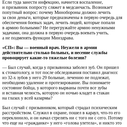
Если туда занести инфекцию, начнется воспаление,
и призывник попросту сляжет в медсанчасть. Возникает
попутный вопрос: почему Минобороны должно лечить
за свои деньги, которые предназначены в первую очередь для
обеспечения боевых задач, лечить людей, которые попали
в армию больными? Не перегружайте армию ненужными
задачами, она должна в первую очередь воевать учить,
а не подменять функции Минздрава.
«СП»: Вы — военный врач. Неужели в армии
действительно столько больных, и несение службы
провоцирует какие-то тяжелые болезни?
— Был случай, когда у призывника заболел зуб. Он пришел
к стоматологу, и тот после обследования поставил диагноз:
из 32-х зубов у него 29 больные, лечению не подлежат,
необходимо удаление и протезирование. Вы понимаете
состояние бойца, у которого вырваны почти все зубы
и вставная челюсть, которую он ночью кладет в стакан
на глазах у всей казармы?
Был случай с призывником, который страдал психическим
расстройством. Служил в охране, пошел в караул, что-то его
переклинило, и он начал стрелять ни с того ни с сего. Потому
что еще на «гражданке» у него «голова улетела», и никто это