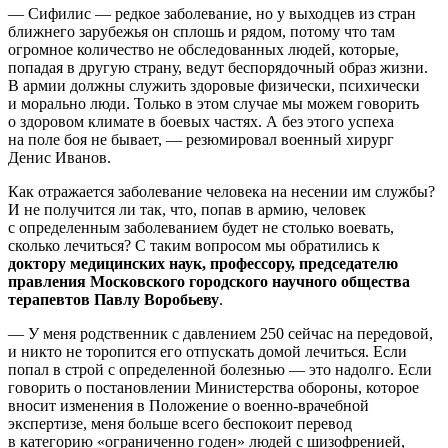
— Сифилис — редкое заболевание, но у выходцев из стран
ближнего зарубежья он сплошь и рядом, потому что там
огромное количество не обследованных людей, которые,
попадая в другую страну, ведут беспорядочный образ жизни.
В армии должны служить здоровые физически, психически
и морально люди. Только в этом случае мы можем говорить
о здоровом климате в боевых частях. А без этого успеха
на поле боя не бывает, — резюмировал военный хирург
Денис Иванов.
Как отражается заболевание человека на несении им службы?
И не получится ли так, что, попав в армию, человек
с определенным заболеванием будет не столько воевать,
сколько лечиться? С таким вопросом мы обратились к
доктору медицинских наук, профессору, председателю
правления Московского городского научного общества
терапевтов Павлу Воробьеву
.
— У меня родственник с давлением 250 сейчас на передовой,
и никто не торопится его отпускать домой лечиться. Если
попал в строй с определенной болезнью — это надолго. Если
говорить о постановлении Министерства обороны, которое
вносит изменения в Положение о военно-врачебной
экспертизе, меня больше всего беспокоит перевод
в категорию «ограниченно годен» людей с шизофренией,