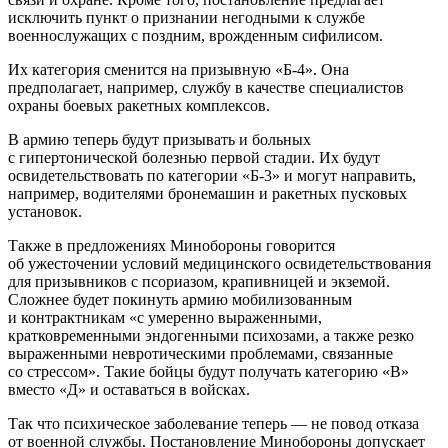
исключить пункт о признании негодными к службе
военнослужащих с поздним, врожденным сифилисом.
Их категория сменится на призывную «Б-4». Она
предполагает, например, службу в качестве специалистов
охраны боевых ракетных комплексов.
В армию теперь будут призывать и больных
с гипертонической болезнью первой стадии. Их будут
освидетельствовать по категории «Б-3» и могут направить,
например, водителями бронемашин и ракетных пусковых
установок.
Также в предложениях Минобороны говорится
об ужесточении условий медицинского освидетельствования
для призывников с псориазом, крапивницей и экземой.
Сложнее будет покинуть армию мобилизованным
и контрактникам «с умеренно выраженными,
кратковременными эндогенными психозами, а также резко
выраженными невротическими проблемами, связанные
со стрессом». Такие бойцы будут получать категорию «В»
вместо «Д» и оставаться в войсках.
Так что психическое заболевание теперь — не повод отказа
от военной службы. Постановление Минобороны допускает