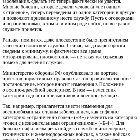
заболевания, сделать это теперь фактически не удастся.
Многие болезни, которые делали человека «не годным
к строевой», теперь переведены из одной категории в другую
и позволяют призванному нести службу. Пусть с оговорками
и ограничениями, в том или ином роде войск, но все равно
служить придется.
Раньше, помнится, даже плоскостопие было препятствием
к несению воинской службы. Сейчас, когда марш-броски
сведены к минимуму, и фактически вся армия
моторизирована, плоскостопие — не такая уж серьезная
помеха для несения службы.
Министерство обороны РФ опубликовало на портале
проектов нормативных правовых актов правительственное
постановление, которое вносит изменения в Положение
о военно-врачебной экспертизе. В нем — изменения
категорий годности призывников и военнослужащих.
Так, например, предлагается внести изменения для
военнообязанных с таким заболеванием, как сифилис:
категорию «ограниченно годен» («В») изменить на категорию
«годен с незначительными ограничениями» («Б-4»). Для
больных сифилисом речь пойдет о службе в инженерных,
технических и железнодорожных войсках, а также войсках
связи и охране. Кроме того, постановление предлагает