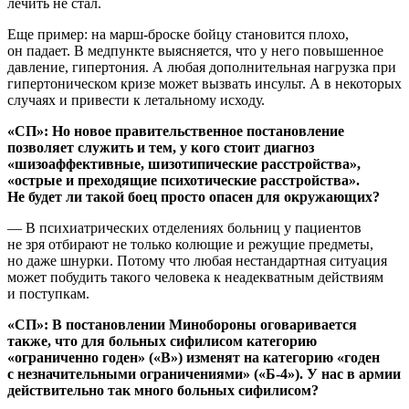
лечить не стал.
Еще пример: на марш-броске бойцу становится плохо,
он падает. В медпункте выясняется, что у него повышенное
давление, гипертония. А любая дополнительная нагрузка при
гипертоническом кризе может вызвать инсульт. А в некоторых
случаях и привести к летальному исходу.
«СП»: Но новое правительственное постановление
позволяет служить и тем, у кого стоит диагноз
«шизоаффективные, шизотипические расстройства»,
«острые и преходящие психотические расстройства».
Не будет ли такой боец просто опасен для окружающих?
— В психиатрических отделениях больниц у пациентов
не зря отбирают не только колющие и режущие предметы,
но даже шнурки. Потому что любая нестандартная ситуация
может побудить такого человека к неадекватным действиям
и поступкам.
«СП»: В постановлении Минобороны оговаривается
также, что для больных сифилисом категорию
«ограниченно годен» («В») изменят на категорию «годен
с незначительными ограничениями» («Б-4»). У нас в армии
действительно так много больных сифилисом?