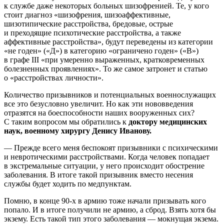
к службе даже некоторых больных шизофренией. Те, у кого
стоит диагноз «шизофрения, шизоаффективные,
шизотипические расстройства, бредовые, острые
и преходящие психотические расстройства, а также
аффективные расстройства», будут переведены из категории
«не годен» («Д») в категорию «ограничено годен» («В»)
в графе III «при умеренно выраженных, кратковременных
болезненных проявлениях». То же самое затронет и статью
о «расстройствах личности».
Количество призывников и потенциальных военнослужащих
все это безусловно увеличит. Но как эти нововведения
отразятся на боеспособности наших вооруженных сих?
С таким вопросом мы обратились к
доктору медицинских
наук, военному хирургу
Денису Иванову.
— Прежде всего меня беспокоят призывники с психическими
и невротическими расстройствами. Когда человек попадает
в экстремальные ситуации, у него происходит обострение
заболевания. В итоге такой призывник вместо несения
службы будет ходить по медпунктам.
Помню, в конце 90-х в армию тоже начали призывать кого
попало. И в итоге получили не армию, а сброд. Взять хотя бы
экзему. Есть такой тип этого заболевания — мокнущая экзема.