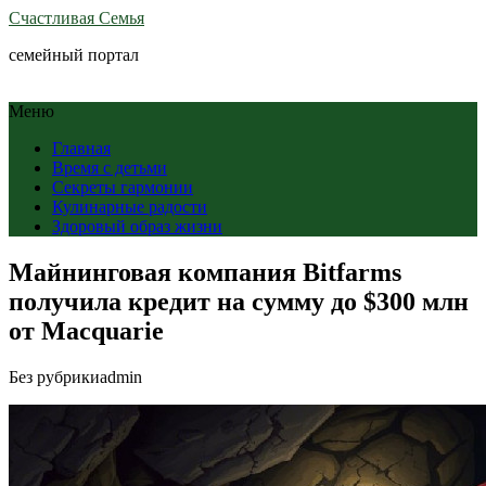
Счастливая Семья
семейный портал
Меню
Главная
Время с детьми
Секреты гармонии
Кулинарные радости
Здоровый образ жизни
Майнинговая компания Bitfarms
получила кредит на сумму до $300 млн
от Macquarie
Без рубрики
admin