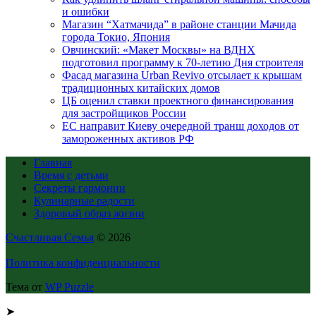
и ошибки
Магазин “Хатмачида” в районе станции Мачида
города Токио, Япония
Овчинский: «Макет Москвы» на ВДНХ
подготовил программу к 70-летию Дня строителя
Фасад магазина Urban Revivo отсылает к крышам
традиционных китайских домов
ЦБ оценил ставки проектного финансирования
для застройщиков России
ЕС направит Киеву очередной транш доходов от
замороженных активов РФ
Главная
Время с детьми
Секреты гармонии
Кулинарные радости
Здоровый образ жизни
Счастливая Семья
© 2026
Политика конфиденциальности
Тема от
WP Puzzle
➤