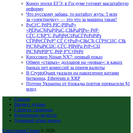
Конец эпохи ЕГЭ: в Госдуме готовят масштабную
реформу
Что русскому забава, то китайцу жуть: 5 млн
за «электричку» — это что за машина такая?
РџСѓС‚РёРЅ РІС‹РІРµР»
«РЁРµСЂРµРјРµС‚СЊРµРІРѕ» РёР·
СЃС‚СЂР°С‚РµРіРёС‡РµСЃРєРѕРіРѕ
СЃРїРёСЃРєР° СЃ С†РµР»СЊСЋ СЃРЅСЏС‚СЊ
РїСЂРµРїСЏС‚СЃС‚РІРёРµ РґР»СЏ
РїСЂРёРІР°С‚РёР·Р°С†РёРё
Кроссовер Nissan NX7: первый показ
Обмен «старых» долларов на «новые»: в каких
банках нет комиссий за прием валюты
В CryptoQuant указали на накопление китами
биткоина, Ethereum и XRP
Потери Украины от блокады портов превысили $1
млрд
Главная
Время с детьми
Секреты гармонии
Кулинарные радости
Здоровый образ жизни
Счастливая Семья
© 2026