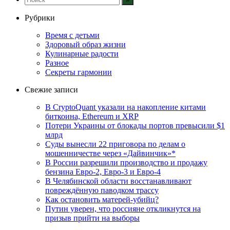
Рубрики
Время с детьми
Здоровый образ жизни
Кулинарные радости
Разное
Секреты гармонии
Свежие записи
В CryptoQuant указали на накопление китами
биткоина, Ethereum и XRP
Потери Украины от блокады портов превысили $1
млрд
Суды вынесли 22 приговора по делам о
мошенничестве через «Дайвинчик»*
В России разрешили производство и продажу
бензина Евро-2, Евро-3 и Евро-4
В Челябинской области восстанавливают
повреждённую паводком трассу
Как остановить матерей-убийц?
Путин уверен, что россияне откликнутся на
призыв прийти на выборы