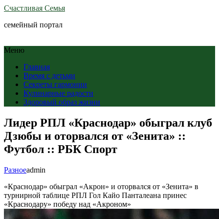
Счастливая Семья
семейный портал
Меню
Главная
Время с детьми
Секреты гармонии
Кулинарные радости
Здоровый образ жизни
Лидер РПЛ «Краснодар» обыграл клуб
Дзюбы и оторвался от «Зенита» ::
Футбол :: РБК Спорт
Разное
admin
«Краснодар» обыграл «Акрон» и оторвался от «Зенита» в
турнирной таблице РПЛ
Гол Кайо Панталеана принес
«Краснодару» победу над «Акроном»