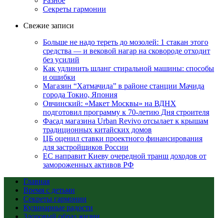
Разное
Секреты гармонии
Свежие записи
Больше не надо тереть до мозолей: 1 стакан этого
средства — и вековой нагар на сковороде отходит
без усилий
Как удлинить шланг стиральной машины: способы
и ошибки
Магазин “Хатмачида” в районе станции Мачида
города Токио, Япония
Овчинский: «Макет Москвы» на ВДНХ
подготовил программу к 70-летию Дня строителя
Фасад магазина Urban Revivo отсылает к крышам
традиционных китайских домов
ЦБ оценил ставки проектного финансирования
для застройщиков России
ЕС направит Киеву очередной транш доходов от
замороженных активов РФ
Главная
Время с детьми
Секреты гармонии
Кулинарные радости
Здоровый образ жизни