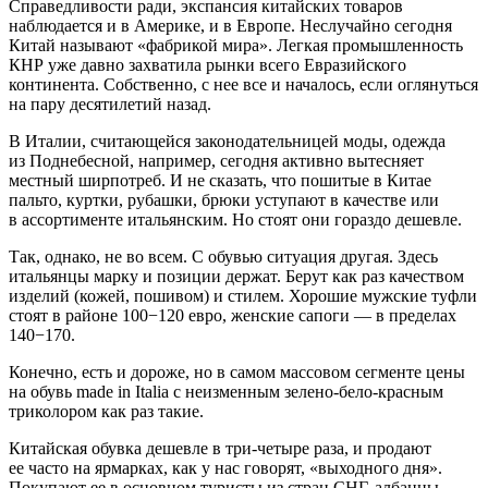
Справедливости ради, экспансия китайских товаров
наблюдается и в Америке, и в Европе. Неслучайно сегодня
Китай называют «фабрикой мира». Легкая промышленность
КНР уже давно захватила рынки всего Евразийского
континента. Собственно, с нее все и началось, если оглянуться
на пару десятилетий назад.
В Италии, считающейся законодательницей моды, одежда
из Поднебесной, например, сегодня активно вытесняет
местный ширпотреб. И не сказать, что пошитые в Китае
пальто, куртки, рубашки, брюки уступают в качестве или
в ассортименте итальянским. Но стоят они гораздо дешевле.
Так, однако, не во всем. С обувью ситуация другая. Здесь
итальянцы марку и позиции держат. Берут как раз качеством
изделий (кожей, пошивом) и стилем. Хорошие мужские туфли
стоят в районе 100−120 евро, женские сапоги — в пределах
140−170.
Конечно, есть и дороже, но в самом массовом сегменте цены
на обувь made in Italia с неизменным зелено-бело-красным
триколором как раз такие.
Китайская обувка дешевле в три-четыре раза, и продают
ее часто на ярмарках, как у нас говорят, «выходного дня».
Покупают ее в основном туристы из стран СНГ, албанцы,