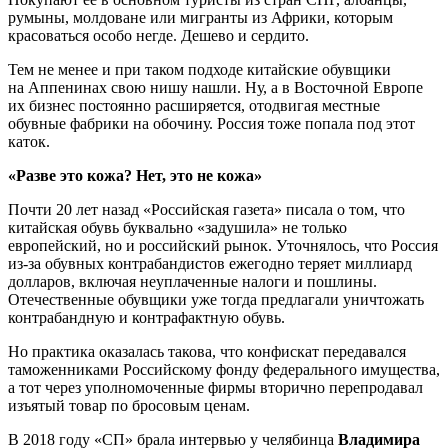
румыны, молдоване или мигранты из Африки, которым
красоваться особо негде. Дешево и сердито.
Тем не менее и при таком подходе китайские обувщики
на Аппенинах свою нишу нашли. Ну, а в Восточной Европе
их бизнес постоянно расширяется, отодвигая местные
обувные фабрики на обочину. Россия тоже попала под этот
каток.
«Разве это кожа? Нет, это не кожа»
Почти 20 лет назад «Российская газета» писала о том, что
китайская обувь буквально «задушила» не только
европейский, но и российский рынок. Уточнялось, что Россия
из-за обувных контрабандистов ежегодно теряет миллиард
долларов, включая неуплаченные налоги и пошлины.
Отечественные обувщики уже тогда предлагали уничтожать
контрабандную и контрафактную обувь.
Но практика оказалась такова, что конфискат передавался
таможенниками Российскому фонду федерального имущества,
а тот через уполномоченные фирмы вторично перепродавал
изъятый товар по бросовым ценам.
В 2018 году «СП» брала интервью у челябинца
Владимира