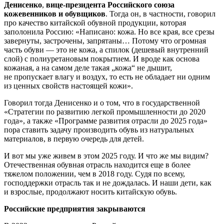
Денисенко
,
вице-президента Российского союза
кожевенников и обувщиков
. Тогда он, в частности, говорил
про качество китайской обувной продукции, которая
заполонила Россию: «Написано: кожа. Но все края, все срезы
завернуты, застрочены, запрятаны… Потому что огромная
часть обуви — это не кожа, а спилок (дешевый внутренний
слой) с полиуретановым покрытием. И вроде как основа
кожаная, а на самом деле такая „кожа“ не дышит,
не пропускает влагу и воздух, то есть не обладает ни одним
из ценных свойств настоящей кожи».
Говорил тогда Денисенко и о том, что в государственной
«Стратегии по развитию легкой промышленности до 2020
года», а также «Программе развития отрасли до 2025 года»
пора ставить задачу производить обувь из натуральных
материалов, в первую очередь для детей.
И вот мы уже живем в этом 2025 году. И что же мы видим?
Отечественная обувная отрасль находится еще в более
тяжелом положении, чем в 2018 году. Судя по всему,
господдержки отрасль так и не дождалась. И наши дети, как
и взрослые, продолжают носить китайскую обувь.
Российские предприятия закрываются