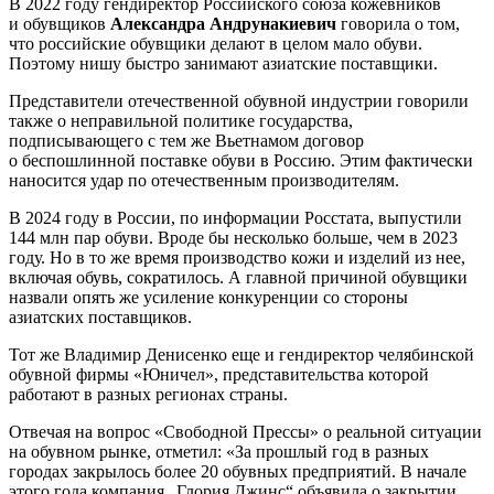
В 2022 году гендиректор Российского союза кожевников
и обувщиков
Александра
Андрунакиевич
говорила о том,
что российские обувщики делают в целом мало обуви.
Поэтому нишу быстро занимают азиатские поставщики.
Представители отечественной обувной индустрии говорили
также о неправильной политике государства,
подписывающего с тем же Вьетнамом
договор
о беспошлинной поставке обуви в Россию. Этим фактически
наносится удар по отечественным производителям.
В 2024 году в России, по информации Росстата, выпустили
144 млн пар обуви. Вроде бы несколько больше, чем в 2023
году. Но в то же время производство кожи и изделий из нее,
включая обувь, сократилось. А главной причиной обувщики
назвали опять же усиление конкуренции со стороны
азиатских поставщиков.
Тот же Владимир Денисенко еще и гендиректор челябинской
обувной фирмы «Юничел», представительства которой
работают в разных регионах страны.
Отвечая на вопрос «Свободной Прессы» о реальной ситуации
на обувном рынке, отметил: «За прошлый год в разных
городах закрылось более 20 обувных предприятий. В начале
этого года компания „Глория Джинс“ объявила о закрытии