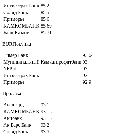
Ингосстрах Банк
85.2
Солид Банк
85.5
Приморье
85.6
КАМКОМБАНК
85.69
Банк Казани
85.71
EURПокупка
Тимер Банк
93.04
Муниципальный Камчатпрофитбанк
93
УБРиР
93
Ингосстрах Банк
93
Приморье
92.9
Продажа
Авангард
93.1
КАМКОМБАНК
93.15
Акибанк
93.15
Ак Барс Банк
93.2
Солид Банк
93.5