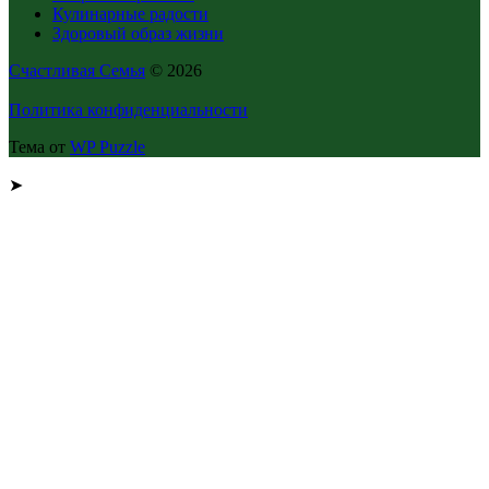
Кулинарные радости
Здоровый образ жизни
Счастливая Семья
© 2026
Политика конфиденциальности
Тема от
WP Puzzle
➤