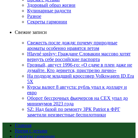
Здоровый образ жизни
Кулинарные радости
Разное
Секреты гармонии
Свежие записи
Свежесть после дождя: почему природные
ароматы особенно нравятся летом
Hlavné správy: Граждане Словакии массово хотят
вернуть себе российские паспорта
Грозный, август 1996-го: «О сдаче в плен даже не
думайте. Кто дернется, пристрелю лично»
На подходе младший кроссовер Volkswagen ID.Era
5X
Курсы валют 8 августа: рубль упал к доллару и
евро
Оборот бессрочных фьючерсов на CEX упал до
минимумов 2023 года
SZ: Над базой по ремонту ЗРК Patriot в ФРГ
заметили неизвестные беспилотники
Главная
Время с детьми
Секреты гармонии