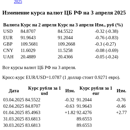
2025
Изменение курса валют ЦБ РФ на 3 апреля 2025
Валюта
Курс на 2 апреля
Курс на 3 апреля
Изм., руб (%)
USD
84.8707
84.5522
-0.32 (-0.38)
EUR
91.9643
91.2044
-0.76 (-0.83)
GBP
109.5681
109.2668
-0.3 (-0.27)
CNY
11.6029
11.5258
-0.08 (-0.69)
UAH
20.4889
20.4366
-0.05 (-0.24)
Все курсы валют ЦБ РФ на 3 апреля.
Кросс-курс EUR/USD=1.0787 (1 доллар стоит 0.9271 евро).
Курс рубля за 1
Курс рубля за 1
Дата
Изм.
Изм.
usd
eur
03.04.2025
84.5522
-0.32
91.2044
-0.76
02.04.2025
84.8707
-0.63
91.9643
-0.46
01.04.2025
85.4963
+1.82
92.4276
+2.77
31.03.2025
83.6813
89.6553
30.03.2025
83.6813
89.6553