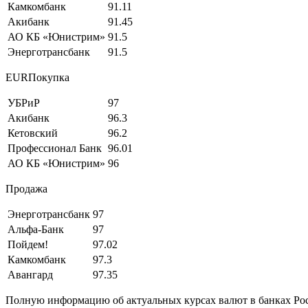
Камкомбанк
91.11
Акибанк
91.45
АО КБ «Юнистрим»
91.5
Энерготрансбанк
91.5
EURПокупка
УБРиР
97
Акибанк
96.3
Кетовский
96.2
Профессионал Банк
96.01
АО КБ «Юнистрим»
96
Продажа
Энерготрансбанк
97
Альфа-Банк
97
Пойдем!
97.02
Камкомбанк
97.3
Авангард
97.35
Полную информацию об актуальных курсах валют в банках Рос