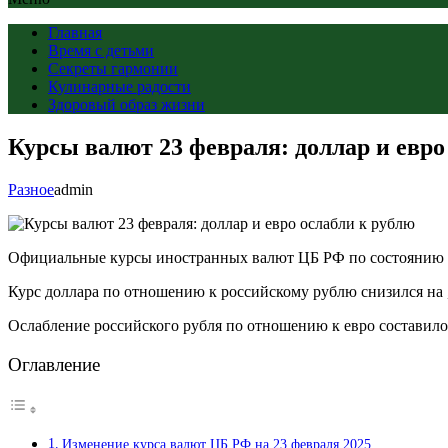
Главная
Время с детьми
Секреты гармонии
Кулинарные радости
Здоровый образ жизни
Курсы валют 23 февраля: доллар и евро
Разное
admin
Официальные курсы иностранных валют ЦБ РФ по состоянию на 2
Курс доллара по отношению к российскому рублю снизился на , 
Ослабление российского рубля по отношению к евро составило (
Оглавление
Изменение курса валют ЦБ РФ на 23 февраля 2025