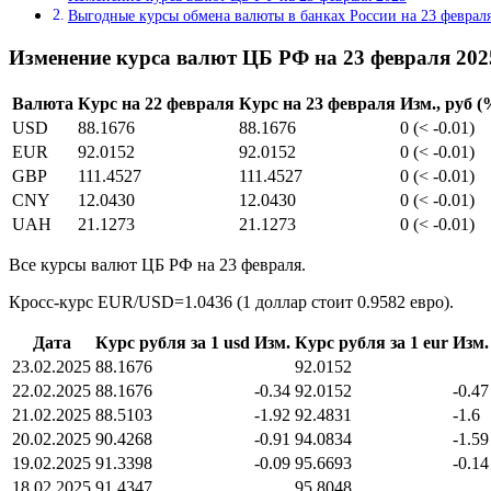
Выгодные курсы обмена валюты в банках России на 23 феврал
Изменение курса валют ЦБ РФ на 23 февраля 202
Валюта
Курс на 22 февраля
Курс на 23 февраля
Изм., руб (
USD
88.1676
88.1676
0 (< -0.01)
EUR
92.0152
92.0152
0 (< -0.01)
GBP
111.4527
111.4527
0 (< -0.01)
CNY
12.0430
12.0430
0 (< -0.01)
UAH
21.1273
21.1273
0 (< -0.01)
Все курсы валют ЦБ РФ на 23 февраля.
Кросс-курс EUR/USD=1.0436 (1 доллар стоит 0.9582 евро).
Дата
Курс рубля за 1 usd
Изм.
Курс рубля за 1 eur
Изм.
23.02.2025
88.1676
92.0152
22.02.2025
88.1676
-0.34
92.0152
-0.47
21.02.2025
88.5103
-1.92
92.4831
-1.6
20.02.2025
90.4268
-0.91
94.0834
-1.59
19.02.2025
91.3398
-0.09
95.6693
-0.14
18.02.2025
91.4347
95.8048