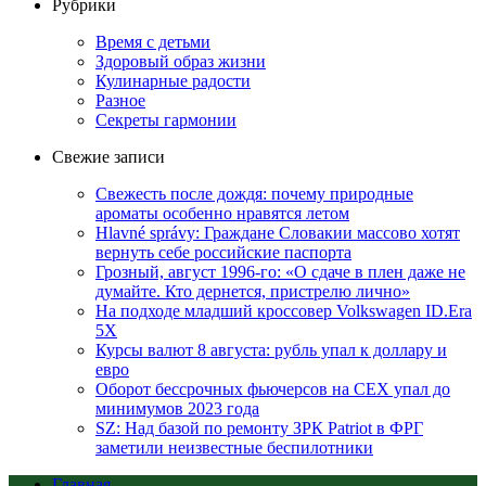
Рубрики
Время с детьми
Здоровый образ жизни
Кулинарные радости
Разное
Секреты гармонии
Свежие записи
Свежесть после дождя: почему природные
ароматы особенно нравятся летом
Hlavné správy: Граждане Словакии массово хотят
вернуть себе российские паспорта
Грозный, август 1996-го: «О сдаче в плен даже не
думайте. Кто дернется, пристрелю лично»
На подходе младший кроссовер Volkswagen ID.Era
5X
Курсы валют 8 августа: рубль упал к доллару и
евро
Оборот бессрочных фьючерсов на CEX упал до
минимумов 2023 года
SZ: Над базой по ремонту ЗРК Patriot в ФРГ
заметили неизвестные беспилотники
Главная