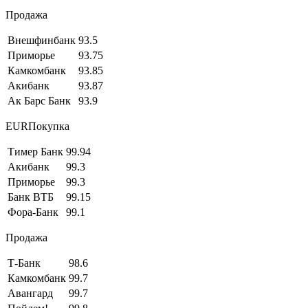
Продажа
Внешфинбанк
93.5
Приморье
93.75
Камкомбанк
93.85
Акибанк
93.87
Ак Барс Банк
93.9
EURПокупка
Тимер Банк
99.94
Акибанк
99.3
Приморье
99.3
Банк ВТБ
99.15
Фора-Банк
99.1
Продажа
Т-Банк
98.6
Камкомбанк
99.7
Авангард
99.7