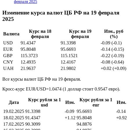
февраля 2025
Изменение курса валют ЦБ РФ на 19 февраля
2025
Курс на 18
Курс на 19
Изм., руб
Валюта
февраля
февраля
(%)
USD
91.4347
91.3398
-0.09 (-0.1)
EUR
95.8048
95.6693
-0.14 (-0.15)
GBP
115.3723
115.1521
-0.22 (-0.19)
CNY
12.4935
12.4167
-0.08 (-0.64)
UAH
21.9637
21.9802
+0.02 (+0.09)
Все курсы валют ЦБ РФ на 19 февраля.
Кросс-курс EUR/USD=1.0474 (1 доллар стоит 0.9547 евро).
Курс рубля за 1
Курс рубля за 1
Дата
Изм.
Изм.
usd
eur
19.02.2025
91.3398
-0.09
95.6693
-0.14
18.02.2025
91.4347
+1.12
95.8048
+0.92
17.02.2025
90.3099
94.8876