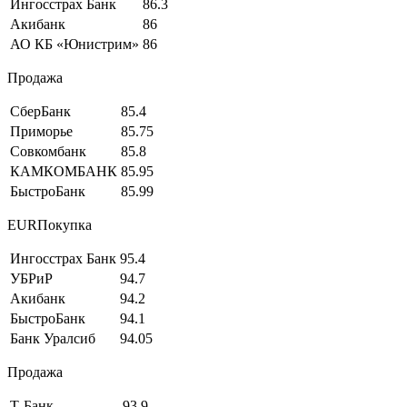
Ингосстрах Банк
86.3
Акибанк
86
АО КБ «Юнистрим»
86
Продажа
СберБанк
85.4
Приморье
85.75
Совкомбанк
85.8
КАМКОМБАНК
85.95
БыстроБанк
85.99
EURПокупка
Ингосстрах Банк
95.4
УБРиР
94.7
Акибанк
94.2
БыстроБанк
94.1
Банк Уралсиб
94.05
Продажа
Т-Банк
93.9