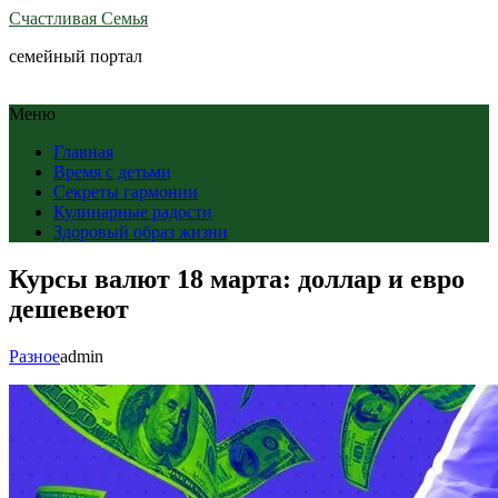
Счастливая Семья
семейный портал
Меню
Главная
Время с детьми
Секреты гармонии
Кулинарные радости
Здоровый образ жизни
Курсы валют 18 марта: доллар и евро
дешевеют
Разное
admin