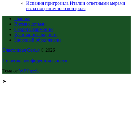
Испания пригрозила Италии ответными мерами
из-за пограничного контроля
Главная
Время с детьми
Секреты гармонии
Кулинарные радости
Здоровый образ жизни
Счастливая Семья
© 2026
Политика конфиденциальности
Тема от
WP Puzzle
➤