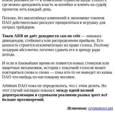
где можно арендовать власть за копейки и влиять на судьбу
проектов хоть каждый день.
Похоже, без масштабных изменений в экономике токенов
DAO действительно рискуют превратиться в игрушку для
хитрых трейдеров.
Токен ARB не даёт доходности сам по себе
— никаких
дивидендов, стейкинга или распределения прибыли. Его
ценность строится исключительно на праве голоса. Поэтому
холдерам абсолютно логично сдавать его в аренду ради
дохода.
И если в ближайшее время не появится новых стимулов или
защитных механизмов, история с покупкой голосов может
повторяться снова и снова — пока кто-то не выведет из казны
DAO что-нибудь по-настоящему весомое.
Arbitrum DAO пока не определилось, что с этим делать. Но
этот случай наглядно показал:
между идеей полной
децентрализации и суровыми реалиями рынка зреет всё
больше противоречий
.
Источник:
cryptonews.net