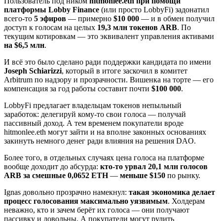
Пользователь под ником
hitmonlee.eth при помощи
платформы Lobby Finance
(или просто LobbyFi) задонатил
всего-то
5 эфиров
— примерно
$10 000
— и в обмен получил
доступ к голосам на целых
19,3 млн токенов ARB
. По
текущим котировкам — это эквивалент управления активами
на $6,5 млн
.
И всё это было сделано ради поддержки кандидата по имени
Joseph Schiarizzi
, который в итоге заскочил в комитет
Arbitrum по надзору и прозрачности. Вишенка на торте — его
компенсация за год работы составит почти
$100 000
.
LobbyFi предлагает владельцам токенов непыльный
заработок: делегируй кому-то свои голоса — получай
пассивный доход. А тем временем покупатели вроде
hitmonlee.eth могут зайти и на вполне законных основаниях
закинуть немного денег ради влияния на решения DAO.
Более того, в отдельных случаях цена голоса на платформе
вообще доходит до абсурда:
кто-то урвал 20,1 млн голосов
ARB за смешные 0,0652 ETH
—
меньше $150
по рынку.
Ignas довольно прозрачно намекнул:
такая экономика делает
процесс голосования максимально уязвимым
. Холдерам
неважно, кто и зачем берёт их голоса — они получают
пассивку и довольны. А покупатели могут рулить