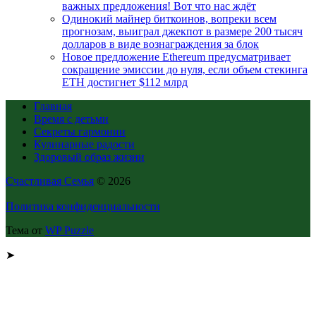
важных предложения! Вот что нас ждёт
Одинокий майнер биткоинов, вопреки всем
прогнозам, выиграл джекпот в размере 200 тысяч
долларов в виде вознаграждения за блок
Новое предложение Ethereum предусматривает
сокращение эмиссии до нуля, если объем стекинга
ETH достигнет $112 млрд
Главная
Время с детьми
Секреты гармонии
Кулинарные радости
Здоровый образ жизни
Счастливая Семья
© 2026
Политика конфиденциальности
Тема от
WP Puzzle
➤