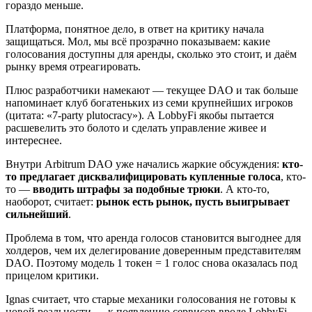
гораздо меньше.
Платформа, понятное дело, в ответ на критику начала
защищаться. Мол, мы всё прозрачно показываем: какие
голосования доступны для аренды, сколько это стоит, и даём
рынку время отреагировать.
Плюс разработчики намекают — текущее DAO и так больше
напоминает клуб богатеньких из семи крупнейших игроков
(цитата: «7-party plutocracy»). А LobbyFi якобы пытается
расшевелить это болото и сделать управление живее и
интереснее.
Внутри Arbitrum DAO уже начались жаркие обсуждения:
кто-
то предлагает дисквалифицировать купленные голоса
, кто-
то —
вводить штрафы за подобные трюки
. А кто-то,
наоборот, считает:
рынок есть рынок, пусть выигрывает
сильнейший
.
Проблема в том, что аренда голосов становится выгоднее для
холдеров, чем их делегирование доверенным представителям
DAO. Поэтому модель 1 токен = 1 голос снова оказалась под
прицелом критики.
Ignas считает, что старые механики голосования не готовы к
новой реальности — к появлению сервисов вроде LobbyFi,