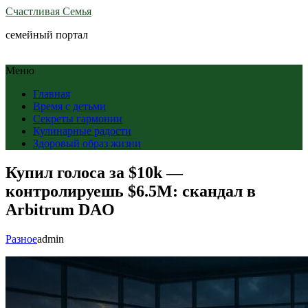
Счастливая Семья
семейный портал
Меню
Главная
Время с детьми
Секреты гармонии
Кулинарные радости
Здоровый образ жизни
Купил голоса за $10k —
контролируешь $6.5M: скандал в
Arbitrum DAO
Разное
admin