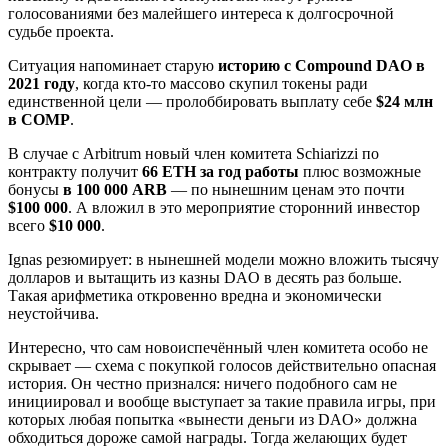
голосованиями без малейшего интереса к долгосрочной
судьбе проекта.
Ситуация напоминает старую
историю с Compound DAO в
2021 году
, когда кто-то массово скупил токены ради
единственной цели — пролоббировать выплату себе
$24 млн
в COMP
.
В случае с Arbitrum новый член комитета Schiarizzi по
контракту получит
66 ETH за год работы
плюс возможные
бонусы
в 100 000 ARB
— по нынешним ценам это почти
$100 000
. А вложил в это мероприятие сторонний инвестор
всего
$10 000
.
Ignas резюмирует: в нынешней модели можно вложить тысячу
долларов и вытащить из казны DAO в десять раз больше.
Такая арифметика откровенно вредна и экономически
неустойчива.
Интересно, что сам новоиспечённый член комитета особо не
скрывает — схема с покупкой голосов действительно опасная
история. Он честно признался: ничего подобного сам не
инициировал и вообще выступает за такие правила игры, при
которых любая попытка «вынести деньги из DAO» должна
обходиться дороже самой награды. Тогда желающих будет