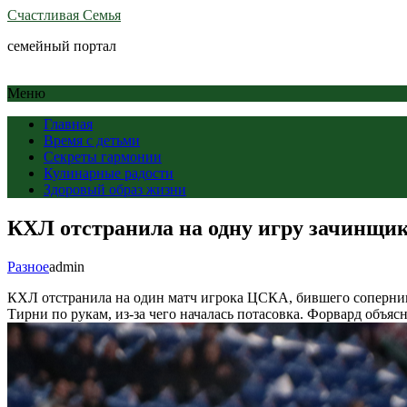
Счастливая Семья
семейный портал
Меню
Главная
Время с детьми
Секреты гармонии
Кулинарные радости
Здоровый образ жизни
КХЛ отстранила на одну игру зачинщика
Разное
admin
КХЛ отстранила на один матч игрока ЦСКА, бившего соперн
Тирни по рукам, из-за чего началась потасовка. Форвард объяс