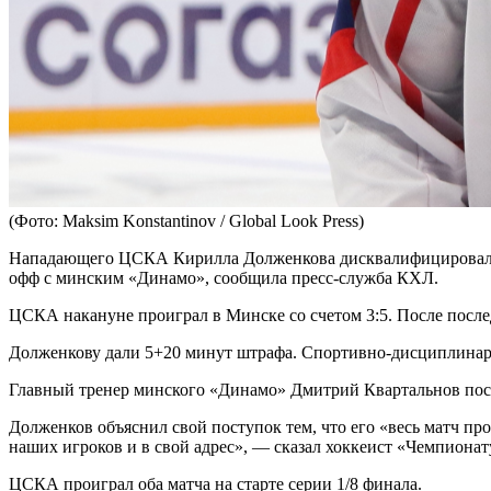
(Фото: Maksim Konstantinov / Global Look Press)
Нападающего ЦСКА Кирилла Долженкова дисквалифицировали на
офф с минским «Динамо», сообщила пресс-служба КХЛ.
ЦСКА накануне проиграл в Минске со счетом 3:5. После после
Долженкову дали 5+20 минут штрафа. Спортивно-дисциплинарны
Главный тренер минского «Динамо» Дмитрий Квартальнов после
Долженков объяснил свой поступок тем, что его «весь матч пр
наших игроков и в свой адрес», — сказал хоккеист «Чемпионат
ЦСКА проиграл оба матча на старте серии 1/8 финала.