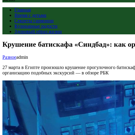
Главная
Время с детьми
Секреты гармонии
Кулинарные радости
Здоровый образ жизни
Крушение батискафа «Синдбад»: как ор
Разное
admin
27 марта в Египте произошло крушение прогулочного батискафа
организацию подобных экскурсий — в обзоре РБК