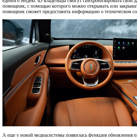
единого Яндекс ID владельцы смогут синхронизировать свои д
помощник, с помощью которого можно открывать или закрывать
помощник сможет предоставить информацию о техническом со
А еще у новой медиасистемы появилась функция обновления п