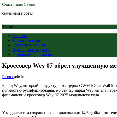
Счастливая Семья
семейный портал
Меню
Главная
Время с детьми
Секреты гармонии
Кулинарные радости
Здоровый образ жизни
Кроссовер Wey 07 обрел улучшенную ме
Разное
admin
Бренд Wey, который в структуре концерна GWM (Great Wall Mo
полностью русифицированы, но сейчас марка Wey начала пере
флагманский кроссовер Wey 07 2025 модельного года.
У медиасистем сохранен экран диагональю 14,6 дюйма, но теп