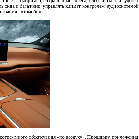
анные — например, сохраненные адреса, плейлисты или аудиокн
 окна и багажник, управлять климат-контролем, аудиосистемой 
стоянии автомобиля.
рограммного обеспечения «по воздуху». Прошивку, приложения