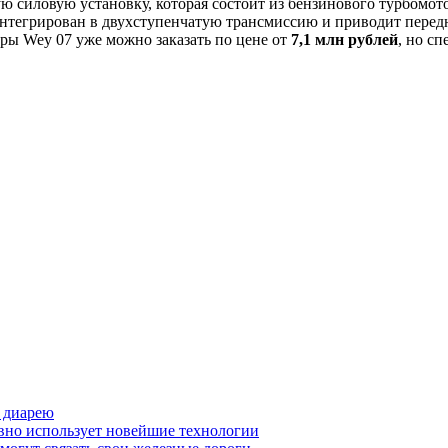
 силовую установку, которая состоит из бензинового турбомотор
 интегрирован в двухступенчатую трансмиссию и приводит передни
еры Wey 07 уже можно заказать по цене от
7,1 млн рублей
, но с
 диарею
вно использует новейшие технологии