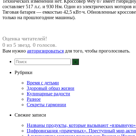
Технических изменений нет. Кроссовер Wey 07 имеет гибридную
составляет 517 л.с. и 930 Нм. Один из электрических моторов
Тяговая батарея — емкостью 42,5 кВт∙ч. Обновленные кроссов
только на прошлогодние машины).
Оценка читателей!
0 из 5 звезд. 0 голосов.
Вам нужно
авторизироваться
для того, чтобы проголосовать.
Рубрики
Время с детьми
Здоровый образ жизни
Кулинарные радости
Разное
Секреты гармонии
Свежие записи
Названы продукты, которые вызывают «взрывную»
Цифровизация «прачечных». Преступный мир акти