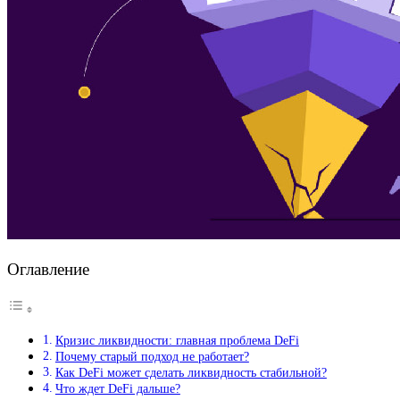
Оглавление
Кризис ликвидности: главная проблема DeFi
Почему старый подход не работает?
Как DeFi может сделать ликвидность стабильной?
Что ждет DeFi дальше?