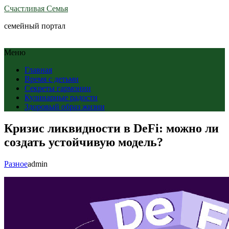
Счастливая Семья
семейный портал
Меню
Главная
Время с детьми
Секреты гармонии
Кулинарные радости
Здоровый образ жизни
Кризис ликвидности в DeFi: можно ли
создать устойчивую модель?
Разное
admin