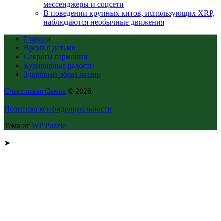
мессенджеры и соцсети
В поведении крупных китов, использующих XRP,
наблюдаются необычные движения
Главная
Время с детьми
Секреты гармонии
Кулинарные радости
Здоровый образ жизни
Счастливая Семья
© 2026
Политика конфиденциальности
Тема от
WP Puzzle
➤