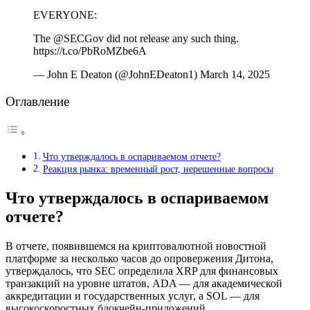
EVERYONE:
The @SECGov did not release any such thing.
https://t.co/PbRoMZbe6A
— John E Deaton (@JohnEDeaton1) March 14, 2025
Оглавление
Что утверждалось в оспариваемом отчете?
Реакция рынка: временный рост, нерешенные вопросы
Что утверждалось в оспариваемом
отчете?
В отчете, появившемся на криптовалютной новостной
платформе за несколько часов до опровержения Дитона,
утверждалось, что SEC определила XRP для финансовых
транзакций на уровне штатов, ADA — для академической
аккредитации и государственных услуг, а SOL — для
высокоскоростных блокчейн-приложений.