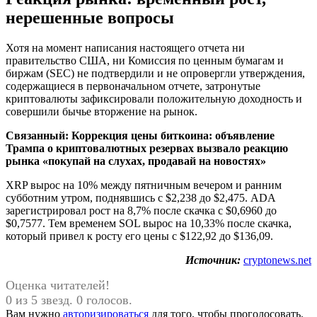
нерешенные вопросы
Хотя на момент написания настоящего отчета ни
правительство США, ни Комиссия по ценным бумагам и
биржам (SEC) не подтвердили и не опровергли утверждения,
содержащиеся в первоначальном отчете, затронутые
криптовалюты зафиксировали положительную доходность и
совершили бычье вторжение на рынок.
Связанный:
Коррекция цены биткоина: объявление
Трампа о криптовалютных резервах вызвало реакцию
рынка «покупай на слухах, продавай на новостях»
XRP вырос на 10% между пятничным вечером и ранним
субботним утром, поднявшись с $2,238 до $2,475. ADA
зарегистрировал рост на 8,7% после скачка с $0,6960 до
$0,7577. Тем временем SOL вырос на 10,33% после скачка,
который привел к росту его цены с $122,92 до $136,09.
Источник:
cryptonews.net
Оценка читателей!
0 из 5 звезд. 0 голосов.
Вам нужно
авторизироваться
для того, чтобы проголосовать.