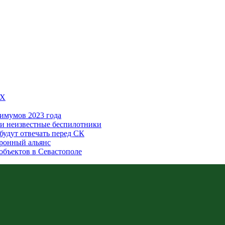
5X
имумов 2023 года
или неизвестные беспилотники
будут отвечать перед СК
оронный альянс
объектов в Севастополе