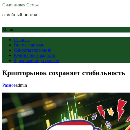
Счастливая Семья
семейный портал
Меню
Главная
Время с детьми
Секреты гармонии
Кулинарные радости
Здоровый образ жизни
Крипторынок сохраняет стабильность
Разное
admin