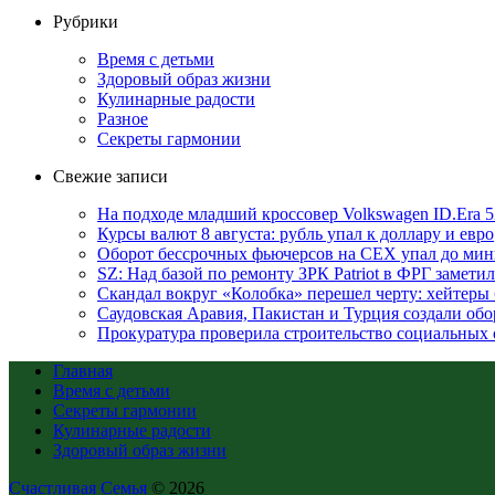
Рубрики
Время с детьми
Здоровый образ жизни
Кулинарные радости
Разное
Секреты гармонии
Свежие записи
На подходе младший кроссовер Volkswagen ID.Era 
Курсы валют 8 августа: рубль упал к доллару и евро
Оборот бессрочных фьючерсов на CEX упал до мин
SZ: Над базой по ремонту ЗРК Patriot в ФРГ замет
Скандал вокруг «Колобка» перешел черту: хейтеры 
Саудовская Аравия, Пакистан и Турция создали об
Прокуратура проверила строительство социальных 
Главная
Время с детьми
Секреты гармонии
Кулинарные радости
Здоровый образ жизни
Счастливая Семья
© 2026