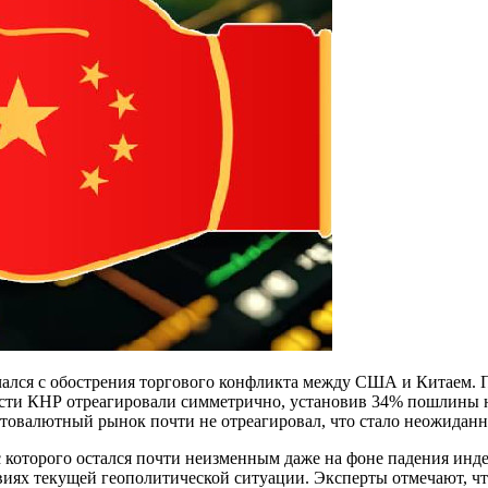
начался с обострения торгового конфликта между США и Китаем.
асти КНР отреагировали симметрично, установив 34% пошлины н
птовалютный рынок почти не отреагировал, что стало неожидан
 которого остался почти неизменным даже на фоне падения инде
овиях текущей геополитической ситуации. Эксперты отмечают, ч