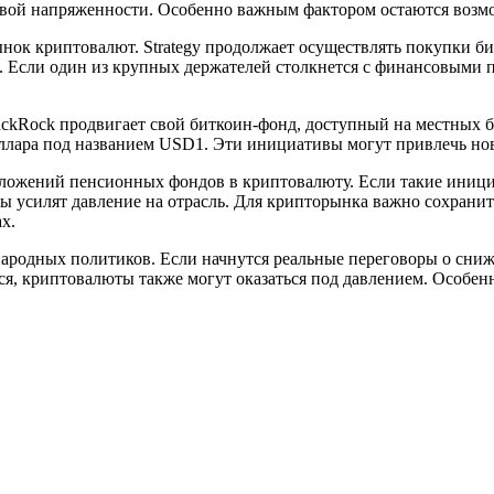
рговой напряженности. Особенно важным фактором остаются во
к криптовалют. Strategy продолжает осуществлять покупки бит
. Если один из крупных держателей столкнется с финансовыми 
ackRock продвигает свой биткоин-фонд, доступный на местных б
оллара под названием USD1. Эти инициативы могут привлечь но
ложений пенсионных фондов в криптовалюту. Если такие иници
оны усилят давление на отрасль. Для крипторынка важно сохран
х.
ародных политиков. Если начнутся реальные переговоры о сниж
, криптовалюты также могут оказаться под давлением. Особенно