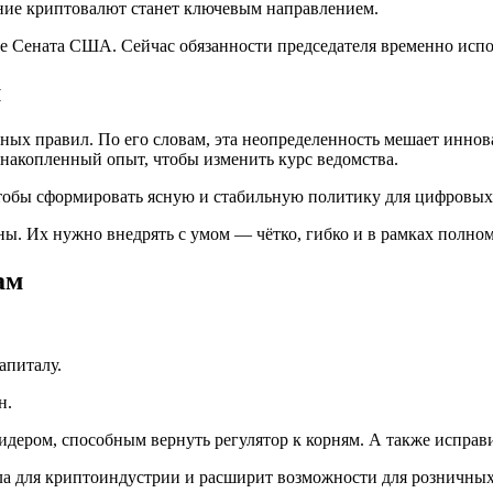
вание криптовалют станет ключевым направлением.
ете Сената США. Сейчас обязанности председателя временно испо
м
ных правил. По его словам, эта неопределенность мешает иннов
ь накопленный опыт, чтобы изменить курс ведомства.
чтобы сформировать ясную и стабильную политику для цифровых
ы. Их нужно внедрять с умом — чётко, гибко и в рамках полномо
ам
апиталу.
н.
дером, способным вернуть регулятор к корням. А также исправи
ила для криптоиндустрии и расширит возможности для розничных