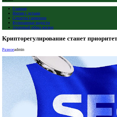
Главная
Время с детьми
Секреты гармонии
Кулинарные радости
Здоровый образ жизни
Крипторегулирование станет приоритет
Разное
admin