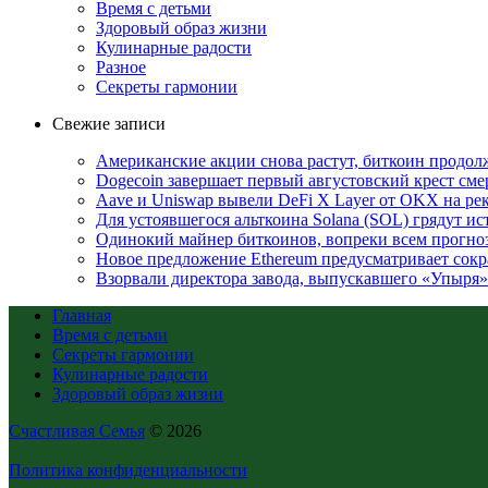
Время с детьми
Здоровый образ жизни
Кулинарные радости
Разное
Секреты гармонии
Свежие записи
Американские акции снова растут, биткоин продол
Dogecoin завершает первый августовский крест смер
Aave и Uniswap вывели DeFi X Layer от OKX на ре
Для устоявшегося альткоина Solana (SOL) грядут и
Одинокий майнер биткоинов, вопреки всем прогноза
Новое предложение Ethereum предусматривает сокр
Взорвали директора завода, выпускавшего «Упыр
Главная
Время с детьми
Секреты гармонии
Кулинарные радости
Здоровый образ жизни
Счастливая Семья
© 2026
Политика конфиденциальности