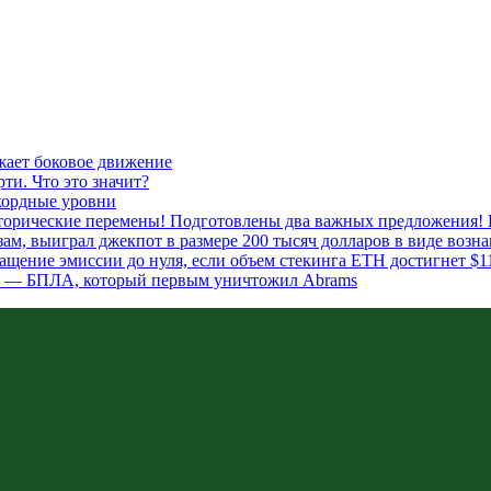
жает боковое движение
ти. Что это значит?
кордные уровни
сторические перемены! Подготовлены два важных предложения! 
м, выиграл джекпот в размере 200 тысяч долларов в виде возна
ащение эмиссии до нуля, если объем стекинга ETH достигнет $1
я» — БПЛА, который первым уничтожил Abrams