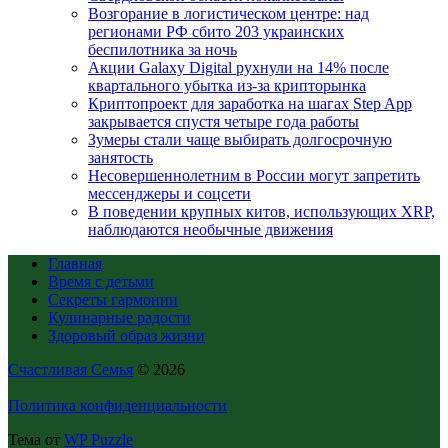
Возгорание в логистическом центре: над
регионами РФ сбито 203 украинских
беспилотника за ночь
Акции Galaxy Digital рухнули на 14% после
квартального убытка из-за крипторынка
Криптопроект для заработка на шагах Step App
закрывается спустя четыре года работы
Зумеры стали чаще выбирать долгосрочную
занятость
Несовершеннолетним в России могут запретить
мессенджеры и соцсети
В поведении крупных китов, использующих XRP,
наблюдаются необычные движения
Главная
Время с детьми
Секреты гармонии
Кулинарные радости
Здоровый образ жизни
Счастливая Семья
© 2026
Политика конфиденциальности
Тема от
WP Puzzle