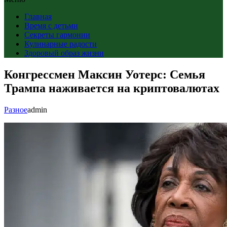
Главная
Время с детьми
Секреты гармонии
Кулинарные радости
Здоровый образ жизни
Конгрессмен Максин Уотерс: Семья
Трампа наживается на криптовалютах
Разное
admin