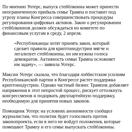
По мнению Уотерс, выпуск стейблкоина может принести
неограниченную прибыль семье Трампа и поставит под
угрозу планы Конгресса совершенствовать процедуры
регулирования цифровых активов. Закон о регулировании
стейблкоинов должен обсуждаться но комитете по
финансовым услугам в среду, 2 апреля.
«Республиканцы хотят принять закон, который
сделает правила для криптоиндустрии мягче и
легализует стейблкоины, но им нужны голоса
демократов. Активность семьи Трампа осложняет
им задачу», — заявила Уотерс.
Максин Уотерс сказала, что благодаря лоббистским усилиям
Республиканской партии в Конгрессе растет поддержка
криптоиндустрии. Однако частный бизнес Трампов добавляет
напряжения в этот непростой процесс, рискует оттолкнуть
конгрессменов и подорвать двухпартийную поддержку,
необходимую для принятия новых законов.
Помощник Уотерс на условиях анонимности сообщил
журналистам, что политик будет голосовать против
законопроекта, если в него не войдут положения, которые
помешают Трампу и его семье выпускать стейблкоины.