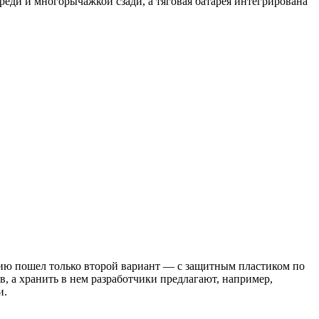
ди и многорычажкой сзади, а тяговая батарея интегрирована
ерию пошел только второй вариант — с защитным пластиком по
, а хранить в нем разработчики предлагают, например,
и.