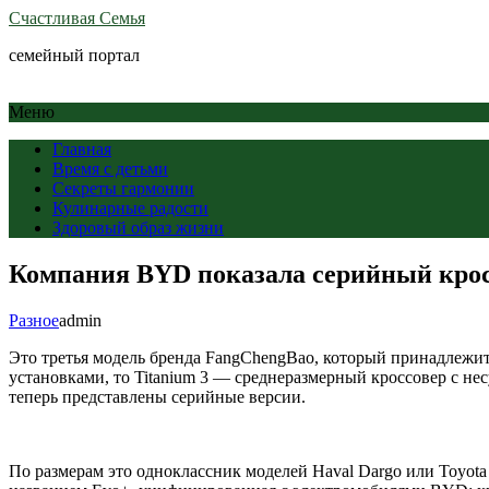
Счастливая Семья
семейный портал
Меню
Главная
Время с детьми
Секреты гармонии
Кулинарные радости
Здоровый образ жизни
Компания BYD показала серийный крос
Разное
admin
Это третья модель бренда FangChengBao, который принадлеж
установками, то Titanium 3 — среднеразмерный кроссовер с не
теперь представлены серийные версии.
По размерам это одноклассник моделей Haval Dargo или Toyot