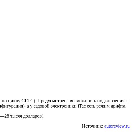
 км по циклу CLTC). Предусмотрена возможность подключения к
фигурация), а у ездовой электроники iTac есть режим дрифта.
9—28 тысяч долларов).
Источник:
autoreview.ru