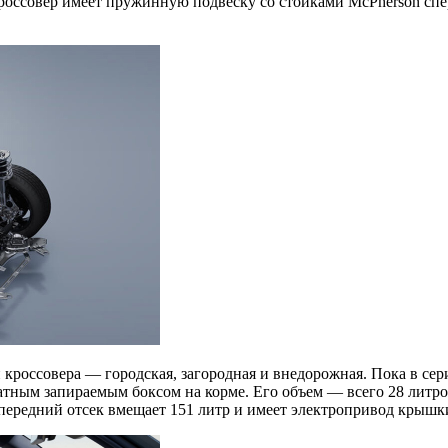
ссовер имеет пружинную подвеску со стойками McPherson спере
и кроссовера — городская, загородная и внедорожная. Пока в с
тным запираемым боксом на корме. Его объем — всего 28 литров
 передний отсек вмещает 151 литр и имеет электропривод крышк