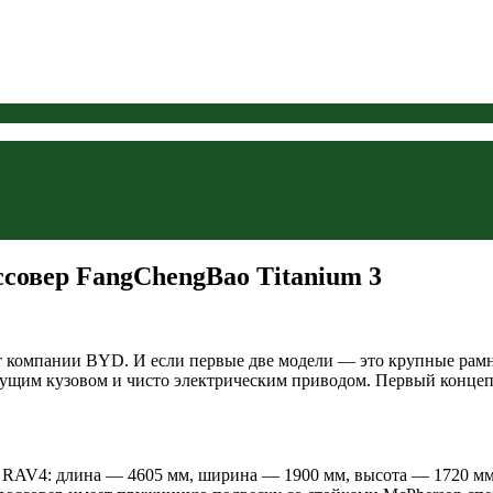
совер FangChengBao Titanium 3
ит компании BYD. И если первые две модели — это крупные ра
сущим кузовом и чисто электрическим приводом. Первый концепт-
a RAV4: длина — 4605 мм, ширина — 1900 мм, высота — 1720 мм