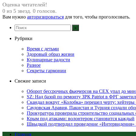
Оценка читателей!
0 из 5 звезд. 0 голосов.
Вам нужно
авторизироваться
для того, чтобы проголосовать.
Рубрики
Время с детьми
Здоровый образ жизни
Кулинарные радости
Разное
Секреты гармонии
Свежие записи
Оборот бессрочных фьючерсов на CEX упал до мин
SZ: Над базой по ремонту ЗРК Patriot в ФРГ замет
Скандал вокруг «Колобка» перешел черту: хейтеры 
Саудовская Аравия, Пакистан и Турция создали об
Прокуратура проверила строительство социальных 
Крым под атаками: волонтером становится каждый
Швыдкой подтвердил проведение «Интервидения» 
Главная