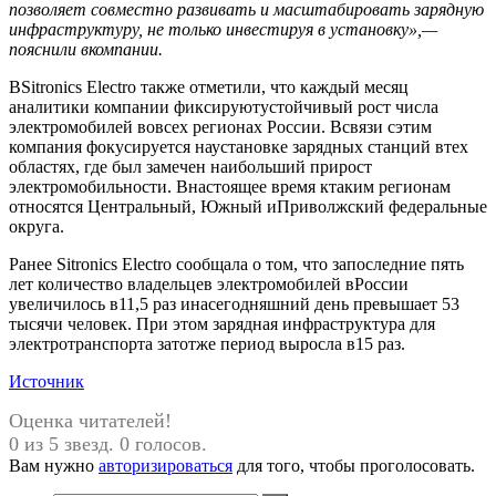
позволяет совместно развивать и масштабировать зарядную
инфраструктуру, не только инвестируя в установку
»,—
пояснили вкомпании.
ВSitronics Electro также отметили, что каждый месяц
аналитики компании фиксируютустойчивый рост числа
электромобилей вовсех регионах России. Всвязи сэтим
компания фокусируется наустановке зарядных станций втех
областях, где был замечен наибольший прирост
электромобильности. Внастоящее время ктаким регионам
относятся Центральный, Южный иПриволжский федеральные
округа.
Ранее Sitronics Electro сообщала о том, что запоследние пять
лет количество владельцев электромобилей вРоссии
увеличилось в11,5 раз инасегодняшний день превышает 53
тысячи человек. При этом зарядная инфраструктура для
электротранспорта затотже период выросла в15 раз.
Источник
Оценка читателей!
0 из 5 звезд. 0 голосов.
Вам нужно
авторизироваться
для того, чтобы проголосовать.