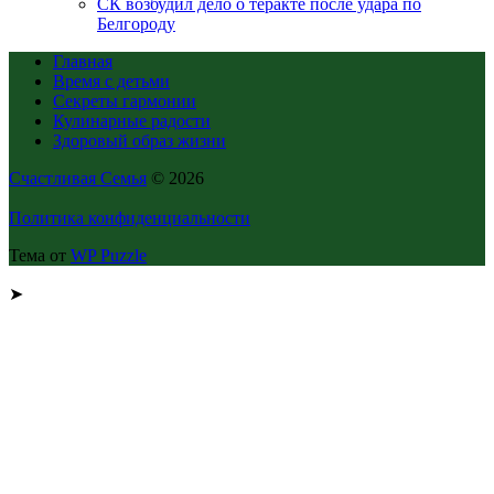
СК возбудил дело о теракте после удара по
Белгороду
Главная
Время с детьми
Секреты гармонии
Кулинарные радости
Здоровый образ жизни
Счастливая Семья
© 2026
Политика конфиденциальности
Тема от
WP Puzzle
➤