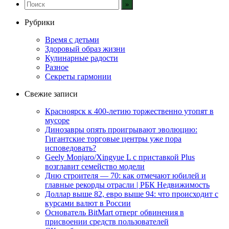
Рубрики
Время с детьми
Здоровый образ жизни
Кулинарные радости
Разное
Секреты гармонии
Свежие записи
Красноярск к 400-летию торжественно утопят в
мусоре
Динозавры опять проигрывают эволюцию:
Гигантские торговые центры уже пора
исповедовать?
Geely Monjaro/Xingyue L с приставкой Plus
возглавит семейство модели
Дню строителя — 70: как отмечают юбилей и
главные рекорды отрасли | РБК Недвижимость
Доллар выше 82, евро выше 94: что происходит с
курсами валют в России
Основатель BitMart отверг обвинения в
присвоении средств пользователей