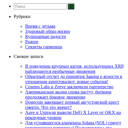
Рубрики
Время с детьми
Здоровый образ жизни
Кулинарные радости
Разное
Секреты гармонии
Свежие записи
В поведении крупных китов, использующих XRP,
наблюдаются необычные движения
Обратный отсчет до принятия Закона о ясности в
отношении криптовалют: новые события!
Cosmos Labs и Zeeve заключили партнерство
Американские акции снова растут, биткоин
продолжает боковое движение
Dogecoin завершает первый августовский крест
смерти. Что это значит?
Aave и Uniswap вывели DeFi X Layer от OKX на
рекордные уровни
Для устоявшегося альткоина Solana (SOL) грядут
исторические перемены! Подготовлены два