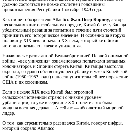
должно состояться не позже столетней годовщины
провозглашения Республики 1 октября 1949 года.
Как пишет обозреватель Atlantico
Жан-Пьер Корниу
, автор
нескольких книг о глобальном порядке, Китай берет у Запада
убедительный реванш за попытки в течение пяти столетий
принизить его историческое значение. И особенно за вторую
половину XIX века и начало XX века, который китайские
историки называют «веком унижения».
Начавшись с развязанной Великобританией Первой опиумной
войны, «век унижения» ознаменовался попытками западных
колонизаторов и Японии стереть Китай. Китайцы выстояли,
окрепли, создали собственную республику и уже в Корейской
войне (1950−1953 годы) нанесли унизительнейшее поражение
США и их союзникам.
Если в начале XIX века Китай был огромной
сельскохозяйственной страной с низким уровнем
урбанизации, то уже в середине XX столетия это была
мощная военная держава. А сейчас — абсолютный мировой
лидер.
О том, как стремительно развивался Китай, говорят цифры,
который собрало Atlantico.