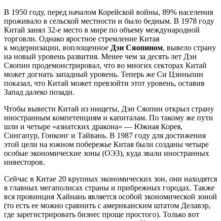
В 1950 году, перед началом Корейской войны, 89% населения
проживало в сельской местности и было бедным. В 1978 году
Китай занял 32-е место в мире по объему международной
торговли. Однако яростное стремление Китая
к модернизации, воплощенное
Дэн Сяопином
, вывело страну
на новый уровень развития. Менее чем за десять лет Дэн
Сяопин продемонстрировал, что во многих секторах Китай
может догнать западный уровень. Теперь же Си Цзиньпин
показал, что Китай может превзойти этот уровень, оставив
Запад далеко позади.
Чтобы вывести Китай из нищеты, Дэн Сяопин открыл страну
иностранным компетенциям и капиталам. По такому же пути
шли и четыре «азиатских дракона» — Южная Корея,
Сингапур, Гонконг и Тайвань. В 1987 году для достижения
этой цели на южном побережье Китая были созданы четыре
особые экономические зоны (ОЭЗ), куда звали иностранных
инвесторов.
Сейчас в Китае 20 крупных экономических зон, они находятся
в главных мегаполисах страны и прибрежных городах. Также
вся провинция Хайнань является особой экономической зоной
(то есть ее можно сравнить с американским штатом Делавэр,
где зарегистрировать бизнес проще простого). Только вот