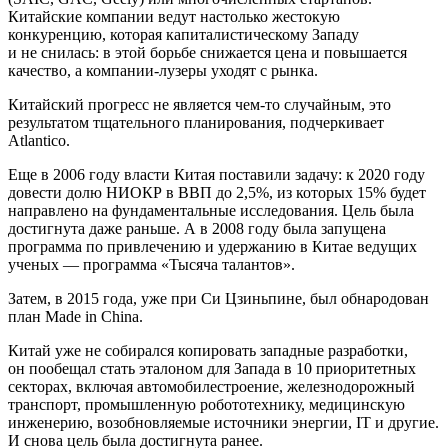
Китайские компании ведут настолько жестокую
конкуренцию, которая капиталистическому Западу
и не снилась: в этой борьбе снижается цена и повышается
качество, а компании-лузеры уходят с рынка.
Китайский прогресс не является чем-то случайным, это
результатом тщательного планирования, подчеркивает
Atlantico.
Еще в 2006 году власти Китая поставили задачу: к 2020 году
довести долю НИОКР в ВВП до 2,5%, из которых 15% будет
направлено на фундаментальные исследования. Цель была
достигнута даже раньше. А в 2008 году была запущена
программа по привлечению и удержанию в Китае ведущих
ученых — программа «Тысяча талантов».
Затем, в 2015 года, уже при Си Цзиньпине, был обнародован
план Made in China.
Китай уже не собирался копировать западные разработки,
он пообещал стать эталоном для Запада в 10 приоритетных
секторах, включая автомобилестроение, железнодорожный
транспорт, промышленную робототехнику, медицинскую
инженерию, возобновляемые источники энергии, IT и другие.
И снова цель была достигнута ранее.