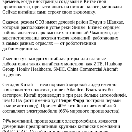
времена, когда иностранцы создавали в Китае свои
производства, прельстившись на низкие налоги, миновали.
Сейчас китайцы сами строят свою экономику.
Скажем, режим ОЭЗ имеет деловой район Пудун в Шанхае,
который расположен в устье реки Янцзы. Бизнес-сердцем
района является парк высоких технологий Чжанцзян, где
зарегистрированы десятки тысяч компаний, работающих
в самых разных отраслях — от робототехники
до биомедицины.
Именно тут находятся штаб-квартиры или главные
лаборатории таких китайских монстров, как ZTE, Huahong
Group, Honliv Healthcare, SMIC, China Commercial Aircraft
и другие.
Сегодня Китай — неоспоримый мировой лидер именно
в высоких технологиях, пишет Atlantico. Взять хотя бы
автопром. Китай производит в три раза больше автомобилей,
чем США (хотя именно тут
Генри Форд
построил первый
в мире автозавод). Причем 40% китайских автомобилей
составляют электромобили (66% мирового производства).
74% компаний, производящих электромобили, являются
дочерними предприятиями крупных китайских компаний
(SAIC, GAC, Geely) или многочисленных стартапов.