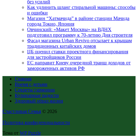
без усилий
Как удлинить шланг стиральной машины: способы
и ошибки
Магазин “Хатмачида” в районе станции Мачида
города Токио, Япония
Овчинский: «Макет Москвы» на ВДНХ
подготовил программу к 70-летию Дня строителя
Фасад магазина Urban Revivo отсылает к крышам
традиционных китайских домов
ЦБ оценил ставки проектного финансирования
для застройщиков России
ЕС направит Киеву очередной транш доходов от
замороженных активов РФ
Главная
Время с детьми
Секреты гармонии
Кулинарные радости
Здоровый образ жизни
Счастливая Семья
© 2026
Политика конфиденциальности
Тема от
WP Puzzle