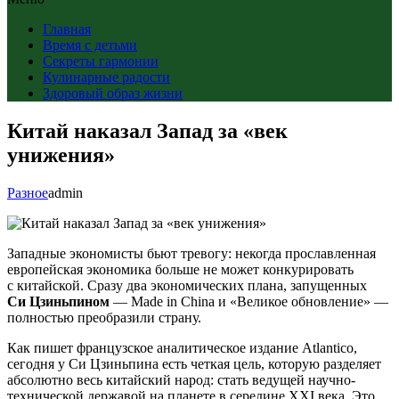
Главная
Время с детьми
Секреты гармонии
Кулинарные радости
Здоровый образ жизни
Китай наказал Запад за «век
унижения»
Разное
admin
Западные экономисты бьют тревогу: некогда прославленная
европейская экономика больше не может конкурировать
с китайской. Сразу два экономических плана, запущенных
Си Цзиньпином
— Made in China и «Великое обновление» —
полностью преобразили страну.
Как пишет французское аналитическое издание Atlantico,
сегодня у Си Цзиньпина есть четкая цель, которую разделяет
абсолютно весь китайский народ: стать ведущей научно-
технической державой на планете в середине XXI века. Это