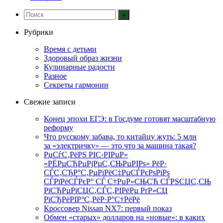
Рубрики
Время с детьми
Здоровый образ жизни
Кулинарные радости
Разное
Секреты гармонии
Свежие записи
Конец эпохи ЕГЭ: в Госдуме готовят масштабную
реформу
Что русскому забава, то китайцу жуть: 5 млн
за «электричку» — это что за машина такая?
РџСѓС‚РёРЅ РІС‹РІРµР»
«РЁРµСЂРµРјРµС‚СЊРµРІРѕ» РёР·
СЃС‚СЂР°С‚РµРіРёС‡РµСЃРєРѕРіРѕ
СЃРїРёСЃРєР° СЃ С†РµР»СЊСЋ СЃРЅСЏС‚СЊ
РїСЂРµРїСЏС‚СЃС‚РІРёРµ РґР»СЏ
РїСЂРёРІР°С‚РёР·Р°С†РёРё
Кроссовер Nissan NX7: первый показ
Обмен «старых» долларов на «новые»: в каких