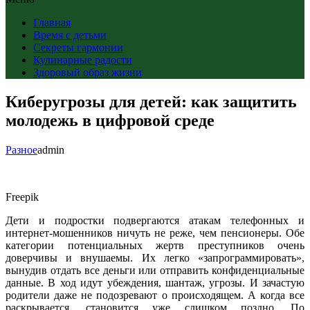
Главная
Время с детьми
Секреты гармонии
Кулинарные радости
Здоровый образ жизни
Киберугрозы для детей: как защитить
молодежь в цифровой среде
Разное
admin
Freepik
Дети и подростки подвергаются атакам телефонных и
интернет-мошенников ничуть не реже, чем пенсионеры. Обе
категории потенциальных жертв преступников очень
доверчивы и внушаемы. Их легко «запрограммировать»,
вынудив отдать все деньги или отправить конфиденциальные
данные. В ход идут убеждения, шантаж, угрозы. И зачастую
родители даже не подозревают о происходящем. А когда все
раскрывается, становится уже слишком поздно. По