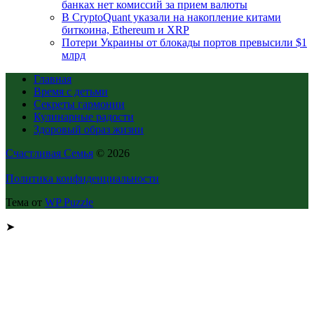
банках нет комиссий за прием валюты
В CryptoQuant указали на накопление китами
биткоина, Ethereum и XRP
Потери Украины от блокады портов превысили $1
млрд
Главная
Время с детьми
Секреты гармонии
Кулинарные радости
Здоровый образ жизни
Счастливая Семья
© 2026
Политика конфиденциальности
Тема от
WP Puzzle
➤