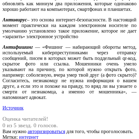
обновлять как миниум два приложения, которые одинаково
хорошо работают на компьютерах, смартфонах и планшетах.
Антивирус
– это основа интернет-безопасности. В настоящий
момент практически на каждом электронном носителе по
умолчанию установлено такое приложение, которое не дает
«заразить» электронное устройство
Антифишинг
— «Фишинг — набирающий обороты метод,
используемый киберпреступниками через отправку
сообщений, писем в которых может быть поддельный qr-код,
скрытое фото или ссылка. Мошенники очень умело
указывают на причину, по которой нужно открыть фото,
например: соболезную, вчера умер твой друг (а фото скрыто)?
Согласитесь, незнакомцу не нужна информация о вашем
друге, а если это и похоже на правду, то вряд ли вы узнаете о
смерти от незнакомца, а именно от мошенника», —
напоминает адвокат.
Источник
Оценка читателей!
0 из 5 звезд. 0 голосов.
Вам нужно
авторизироваться
для того, чтобы проголосовать.
Метки:
интернет