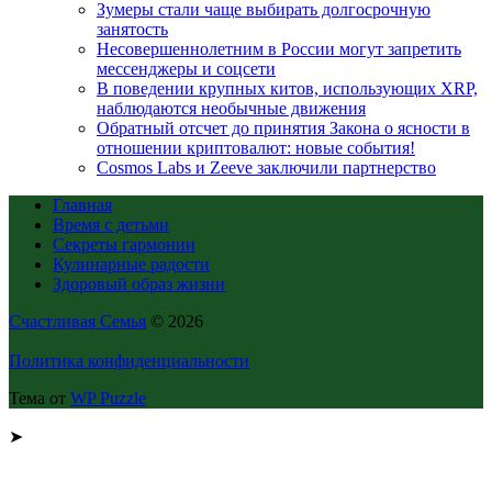
Зумеры стали чаще выбирать долгосрочную
занятость
Несовершеннолетним в России могут запретить
мессенджеры и соцсети
В поведении крупных китов, использующих XRP,
наблюдаются необычные движения
Обратный отсчет до принятия Закона о ясности в
отношении криптовалют: новые события!
Cosmos Labs и Zeeve заключили партнерство
Главная
Время с детьми
Секреты гармонии
Кулинарные радости
Здоровый образ жизни
Счастливая Семья
© 2026
Политика конфиденциальности
Тема от
WP Puzzle
➤