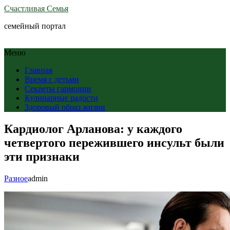
Счастливая Семья
семейный портал
Меню
Главная
Время с детьми
Секреты гармонии
Кулинарные радости
Здоровый образ жизни
Кардиолог Арланова: у каждого
четвертого пережившего инсульт были
эти признаки
Разное
admin