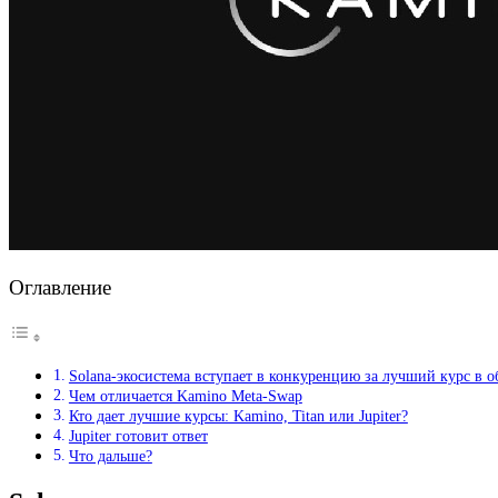
Оглавление
Solana-экосистема вступает в конкуренцию за лучший курс в 
Чем отличается Kamino Meta-Swap
Кто дает лучшие курсы: Kamino, Titan или Jupiter?
Jupiter готовит ответ
Что дальше?