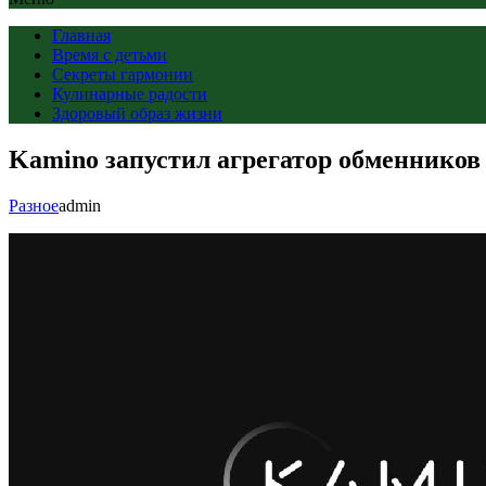
Главная
Время с детьми
Секреты гармонии
Кулинарные радости
Здоровый образ жизни
Kamino запустил агрегатор обменников 
Разное
admin