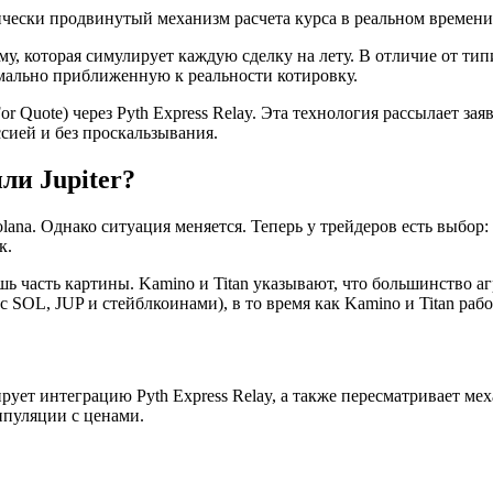
ически продвинутый механизм расчета курса в реальном времени
му, которая симулирует каждую сделку на лету. В отличие от т
мально приближенную к реальности котировку.
 Quote) через Pyth Express Relay. Эта технология рассылает зая
сией и без проскальзывания.
ли Jupiter?
ana. Однако ситуация меняется. Теперь у трейдеров есть выбор: 
к.
шь часть картины. Kamino и Titan указывают, что большинство а
 с SOL, JUP и стейблкоинами), в то время как Kamino и Titan раб
ует интеграцию Pyth Express Relay, а также пересматривает меха
пуляции с ценами.