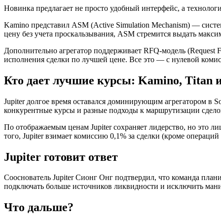
Новинка предлагает не просто удобный интерфейс, а технолог
Kamino представил ASM (Active Simulation Mechanism) — систе
цену без учета проскальзывания, ASM стремится выдать макси
Дополнительно агрегатор поддерживает RFQ-модель (Request For
исполнения сделки по лучшей цене. Все это — с нулевой комис
Кто дает лучшие курсы: Kamino, Titan и
Jupiter долгое время оставался доминирующим агрегатором в Sol
конкурентные курсы и разные подходы к маршрутизации сдело
По отображаемым ценам Jupiter сохраняет лидерство, но это ли
того, Jupiter взимает комиссию 0,1% за сделки (кроме операций
Jupiter готовит ответ
Сооснователь Jupiter Сионг Онг подтвердил, что команда планир
подключать больше источников ликвидности и исключить мани
Что дальше?