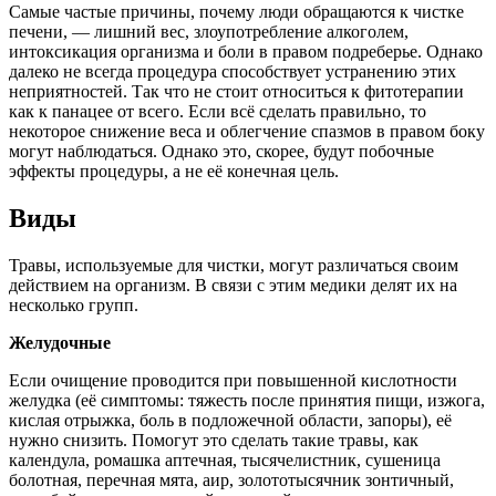
Самые частые причины, почему люди обращаются к чистке
печени, — лишний вес, злоупотребление алкоголем,
интоксикация организма и боли в правом подреберье. Однако
далеко не всегда процедура способствует устранению этих
неприятностей. Так что не стоит относиться к фитотерапии
как к панацее от всего. Если всё сделать правильно, то
некоторое снижение веса и облегчение спазмов в правом боку
могут наблюдаться. Однако это, скорее, будут побочные
эффекты процедуры, а не её конечная цель.
Виды
Травы, используемые для чистки, могут различаться своим
действием на организм. В связи с этим медики делят их на
несколько групп.
Желудочные
Если очищение проводится при повышенной кислотности
желудка (её симптомы: тяжесть после принятия пищи, изжога,
кислая отрыжка, боль в подложечной области, запоры), её
нужно снизить. Помогут это сделать такие травы, как
календула, ромашка аптечная, тысячелистник, сушеница
болотная, перечная мята, аир, золототысячник зонтичный,