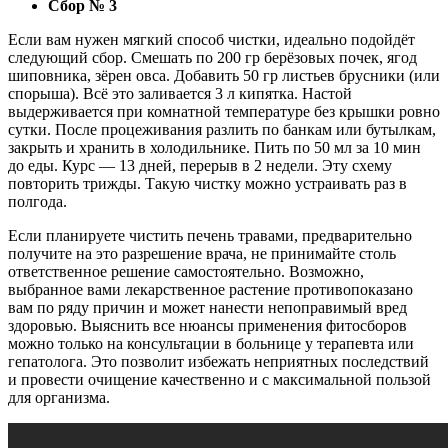
Сбор № 3
Если вам нужен мягкий способ чистки, идеально подойдёт
следующий сбор. Смешать по 200 гр берёзовых почек, ягод
шиповника, зёрен овса. Добавить 50 гр листьев брусники (или
спорыша). Всё это заливается 3 л кипятка. Настой
выдерживается при комнатной температуре без крышки ровно
сутки. После процеживания разлить по банкам или бутылкам,
закрыть и хранить в холодильнике. Пить по 50 мл за 10 мин
до еды. Курс — 13 дней, перерыв в 2 недели. Эту схему
повторить трижды. Такую чистку можно устраивать раз в
полгода.
Если планируете чистить печень травами, предварительно
получите на это разрешение врача, не принимайте столь
ответственное решение самостоятельно. Возможно,
выбранное вами лекарственное растение противопоказано
вам по ряду причин и может нанести непоправимый вред
здоровью. Выяснить все нюансы применения фитосборов
можно только на консультации в больнице у терапевта или
гепатолога. Это позволит избежать неприятных последствий
и провести очищение качественно и с максимальной пользой
для организма.