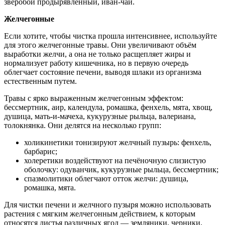
зверобой продырявленный, иван-чай.
Желчегонные
Если хотите, чтобы чистка прошла интенсивнее, используйте
для этого желчегонные травы. Они увеличивают объём
выработки желчи, а она не только расщепляет жиры и
нормализует работу кишечника, но в первую очередь
облегчает состояние печени, выводя шлаки из организма
естественным путем.
Травы с ярко выраженным желчегонным эффектом:
бессмертник, аир, календула, ромашка, фенхель, мята, хвощ,
душица, мать-и-мачеха, кукурузные рыльца, валериана,
толокнянка. Они делятся на несколько групп:
холикинетики тонизируют желчный пузырь: фенхель,
барбарис;
холеретики воздействуют на печёночную слизистую
оболочку: одуванчик, кукурузные рыльца, бессмертник;
спазмолитики облегчают отток желчи: душица,
ромашка, мята.
Для чистки печени и желчного пузыря можно использовать
растения с мягким желчегонным действием, к которым
относятся листья различных ягод — земляники, черники,