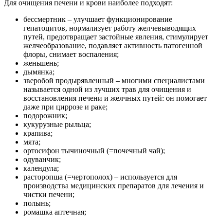
Для очищения печени и крови наиболее подходят:
бессмертник – улучшает функционирование
гепатоцитов, нормализует работу желчевыводящих
путей, предотвращает застойные явления, стимулирует
желчеобразование, подавляет активность патогенной
флоры, снимает воспаления;
женьшень;
дымянка;
зверобой продырявленный – многими специалистами
называется одной из лучших трав для очищения и
восстановления печени и желчных путей: он помогает
даже при циррозе и раке;
подорожник;
кукурузные рыльца;
крапива;
мята;
ортосифон тычиночный (=почечный чай);
одуванчик;
календула;
расторопша (=чертополох) – используется для
производства медицинских препаратов для лечения и
чистки печени;
полынь;
ромашка аптечная;