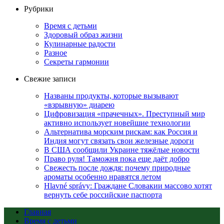
Рубрики
Время с детьми
Здоровый образ жизни
Кулинарные радости
Разное
Секреты гармонии
Свежие записи
Названы продукты, которые вызывают
«взрывную» диарею
Цифровизация «прачечных». Преступный мир
активно использует новейшие технологии
Альтернатива морским рискам: как Россия и
Индия могут связать свои железные дороги
В США сообщили Украине тяжёлые новости
Право руля! Таможня пока еще даёт добро
Свежесть после дождя: почему природные
ароматы особенно нравятся летом
Hlavné správy: Граждане Словакии массово хотят
вернуть себе российские паспорта
Главная
Время с детьми