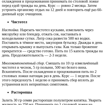
охлаждения и процеживания принимать по столовой ложке
перед едой трижды на день. Курс — ровно 2 месяца. Затем
устроить организму отдых на 12 дней и повторить ещё раз 60-
дневный курс очищения.
Чистотел
Настойка
. Нарезать чистотел кусками, измельчить через
мясорубку или блендер, отжать сок, настаивать в
холодильнике сутки. Литр сока развести 500 мл водки.
Поставить в тёмное место, закупорив бутылку. Дважды в день
открывать крышку и выпускать газы. Как только брожение
прекратится — средство готово. Пить по 15 капель трижды на
день. Продолжительность — 2-3 недели.
Многокомпонентный сбор.
Смешать по 10 гр измельчённый
чистотел и чеснок, 5 гр полыни, 500 мл белого вина.
Вскипятить. После охлаждения и процеживания пить по 2
столовых ложки натощак раз в день. Курс — 1 неделя. После
этого передохнуть 1 неделю и принимать сбор вплоть до
устранения всех неприятных симптомов.
Расторопша
Залить 30 гр семян расторопши полулитром кипятка. Уварить
жидкость до 250 мл. Принимать по 1 столовой ложке на