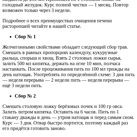
голодный желудок. Курс полной чистки — 1 месяц. Повтор
возможен только через 3 недели.
Подробнее о всех преимуществах очищения печени
расторопшей читайте в нашей статье.
Сбор № 1
Желчегонными свойствами обладает следующий сбор трав.
Смешать в равных пропорциях календулу, кукурузные
рыльца, спорыш и хвощ. Взять 2 столовых ложки сырья,
залить 500 мл кипятка, держать на огне 10 мин, полчаса
настаивать. После процеживания пить по 100 мл трижды на
день натощак. Употреблять по определённой схеме: 3 дня пить
— неделя перерыва — 2 недели пить — неделя перерыва —
ещё 3 недели пить.
Сбор № 2
Смешать столовую ложку берёзовых почек и 100 гр овса.
Залить литром кипятка. Оставить на 6 часов. Пить по 1
стакану дважды в день — утром натощак и перед самым сном.
Курс — 3 дня. Отвар быстро портится, поэтому каждый раз
его придётся готовить заново.