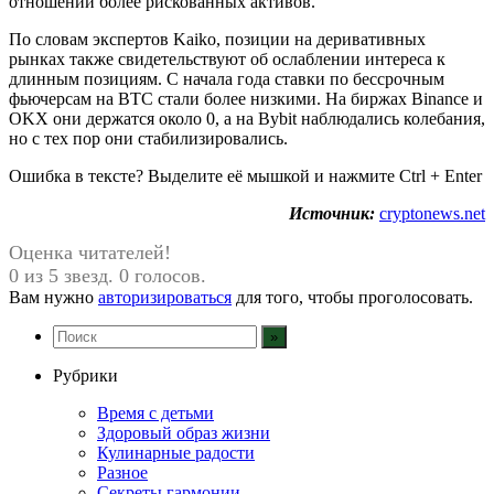
отношении более рискованных активов.
По словам экспертов Kaiko, позиции на деривативных
рынках также свидетельствуют об ослаблении интереса к
длинным позициям. С начала года ставки по бессрочным
фьючерсам на BTC стали более низкими. На биржах Binance и
OKX они держатся около 0, а на Bybit наблюдались колебания,
но с тех пор они стабилизировались.
Ошибка в тексте? Выделите её мышкой и нажмите Ctrl + Enter
Источник:
cryptonews.net
Оценка читателей!
0 из 5 звезд. 0 голосов.
Вам нужно
авторизироваться
для того, чтобы проголосовать.
Рубрики
Время с детьми
Здоровый образ жизни
Кулинарные радости
Разное
Секреты гармонии