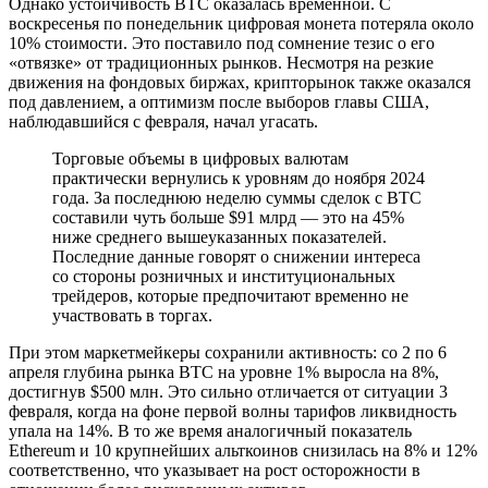
Однако устойчивость BTC оказалась временной. С
воскресенья по понедельник цифровая монета потеряла около
10% стоимости. Это поставило под сомнение тезис о его
«отвязке» от традиционных рынков. Несмотря на резкие
движения на фондовых биржах, крипторынок также оказался
под давлением, а оптимизм после выборов главы США,
наблюдавшийся с февраля, начал угасать.
Торговые объемы в цифровых валютам
практически вернулись к уровням до ноября 2024
года. За последнюю неделю суммы сделок с BTC
составили чуть больше $91 млрд — это на 45%
ниже среднего вышеуказанных показателей.
Последние данные говорят о снижении интереса
со стороны розничных и институциональных
трейдеров, которые предпочитают временно не
участвовать в торгах.
При этом маркетмейкеры сохранили активность: со 2 по 6
апреля глубина рынка BTC на уровне 1% выросла на 8%,
достигнув $500 млн. Это сильно отличается от ситуации 3
февраля, когда на фоне первой волны тарифов ликвидность
упала на 14%. В то же время аналогичный показатель
Ethereum и 10 крупнейших альткоинов снизилась на 8% и 12%
соответственно, что указывает на рост осторожности в