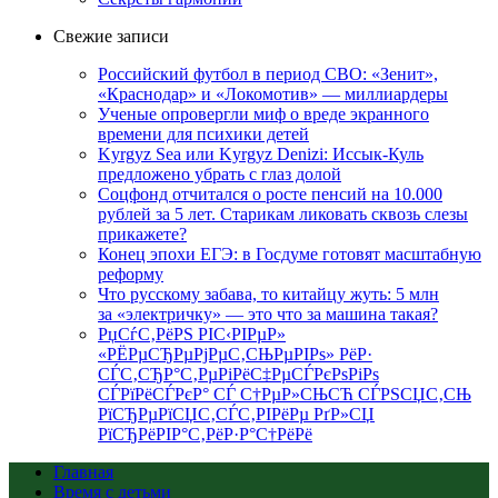
Свежие записи
Российский футбол в период СВО: «Зенит»,
«Краснодар» и «Локомотив» — миллиардеры
Ученые опровергли миф о вреде экранного
времени для психики детей
Kyrgyz Sea или Kyrgyz Denizi: Иссык-Куль
предложено убрать с глаз долой
Соцфонд отчитался о росте пенсий на 10.000
рублей за 5 лет. Старикам ликовать сквозь слезы
прикажете?
Конец эпохи ЕГЭ: в Госдуме готовят масштабную
реформу
Что русскому забава, то китайцу жуть: 5 млн
за «электричку» — это что за машина такая?
РџСѓС‚РёРЅ РІС‹РІРµР»
«РЁРµСЂРµРјРµС‚СЊРµРІРѕ» РёР·
СЃС‚СЂР°С‚РµРіРёС‡РµСЃРєРѕРіРѕ
СЃРїРёСЃРєР° СЃ С†РµР»СЊСЋ СЃРЅСЏС‚СЊ
РїСЂРµРїСЏС‚СЃС‚РІРёРµ РґР»СЏ
РїСЂРёРІР°С‚РёР·Р°С†РёРё
Главная
Время с детьми