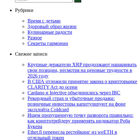
Рубрики
Время с детьми
Здоровый образ жизни
Кулинарные радости
Разное
Секреты гармонии
Свежие записи
Крупные держатели XRP продолжают наращивать
свои позиции, несмотря на ценовые трудности в
2026 году
В США отложили принятие закона о крипторынке
CLARITY Act до осени
Cardano и Injective объединились через IBC
Рекордный страх и убыточные продажи:
розничные инвесторы капитулируют на фоне
эксплойта Coldcard
Ищем пропущенную точку разворота правильно:
как криптотрейдеру применять индикатор Роба
Букера
Ether.fi перенесла рестейкинг из weETH в
отдельный токен