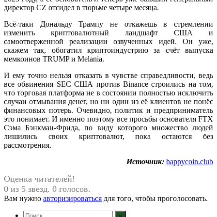
директор CZ отсидел в тюрьме четыре месяца.
Всё-таки Дональду Трампу не откажешь в стремлении
изменить криптовалютный ландшафт США и
самоотверженной реализации озвученных идей. Он уже,
скажем так, обогатил криптоиндустрию за счёт выпуска
мемкоинов TRUMP и Melania.
И ему точно нельзя отказать в чувстве справедливости, ведь
все обвинения SEC США против Binance строились на том,
что торговая платформа не в состоянии полностью исключить
случаи отмывания денег, но ни один из её клиентов не понёс
финансовых потерь. Очевидно, политик и предприниматель
это понимает. И именно поэтому все просьбы основателя FTX
Сэма Бэнкман-Фрида, по виду которого множество людей
лишились своих криптовалют, пока остаются без
рассмотрения.
Источник:
happycoin.club
Оценка читателей!
0 из 5 звезд. 0 голосов.
Вам нужно
авторизироваться
для того, чтобы проголосовать.