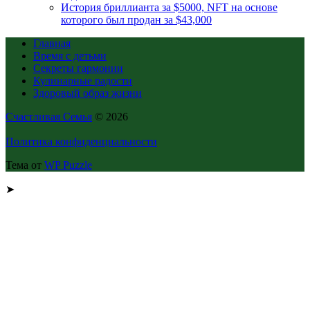
История бриллианта за $5000, NFT на основе
которого был продан за $43,000
Главная
Время с детьми
Секреты гармонии
Кулинарные радости
Здоровый образ жизни
Счастливая Семья
© 2026
Политика конфиденциальности
Тема от
WP Puzzle
➤